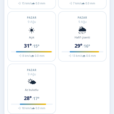
💨 15 km/s
🌧 0.0 mm
💨 7 km/s
🌧 0.0 mm
PAZAR
PAZAR
9 Ağu
9 Ağu
☀️
🌦️
Açık
Hafif çisenti
31°
29°
15°
16°
/
/
💨 8 km/s
🌧 0.0 mm
💨 13 km/s
🌧 0.6 mm
PAZAR
9 Ağu
🌤️
Az bulutlu
28°
17°
/
💨 18 km/s
🌧 0.0 mm