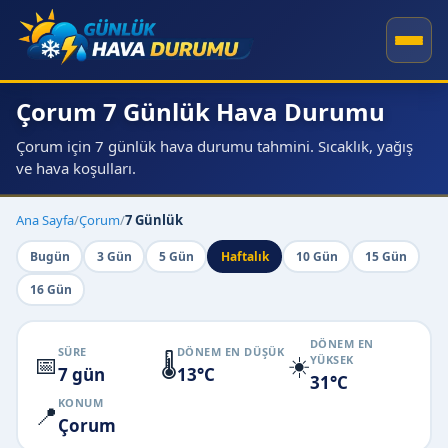
Çorum 7 Günlük Hava Durumu
Çorum için 7 günlük hava durumu tahmini. Sıcaklık, yağış
ve hava koşulları.
Ana Sayfa
/
Çorum
/
7 Günlük
Bugün
3 Gün
5 Gün
Haftalık
10 Gün
15 Gün
16 Gün
DÖNEM EN
SÜRE
DÖNEM EN DÜŞÜK
📅
🌡️
☀️
YÜKSEK
7 gün
13°C
31°C
KONUM
📍
Çorum