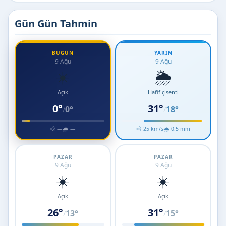
Gün Gün Tahmin
BUGÜN
YARIN
9 Ağu
9 Ağu
☀️
🌦️
Açık
Hafif çisenti
0°
31°
0°
18°
/
/
💨 —
🌧 —
💨 25 km/s
🌧 0.5 mm
PAZAR
PAZAR
9 Ağu
9 Ağu
☀️
☀️
Açık
Açık
26°
31°
13°
15°
/
/