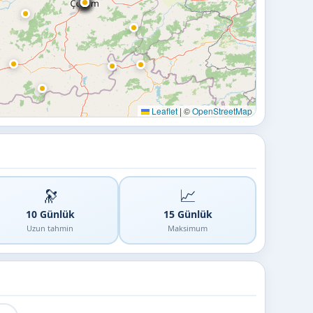
Leaflet
|
©
OpenStreetMap
🔭
📈
10 Günlük
15 Günlük
Uzun tahmin
Maksimum