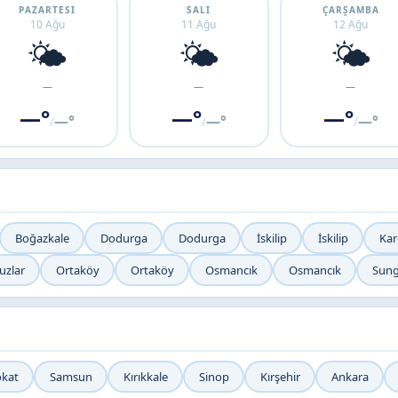
PAZARTESI
SALI
ÇARŞAMBA
10 Ağu
11 Ağu
12 Ağu
🌤️
🌤️
🌤️
—
—
—
—°
—°
—°
—°
—°
—°
/
/
/
Boğazkale
Dodurga
Dodurga
İskilip
İskilip
Kar
uzlar
Ortaköy
Ortaköy
Osmancık
Osmancık
Sung
okat
Samsun
Kırıkkale
Sinop
Kırşehir
Ankara