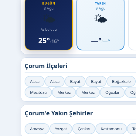
BUGÜN
YARIN
8 Ağu
9 Ağu
🌤️
🌤️
Az bulutlu
—
25°
—°
16°
—°
/
/
Çorum İlçeleri
Alaca
Alaca
Bayat
Bayat
Boğazkale
Mecitözü
Merkez
Merkez
Oğuzlar
Oğ
Çorum'e Yakın Şehirler
Amasya
Yozgat
Çankırı
Kastamonu
T