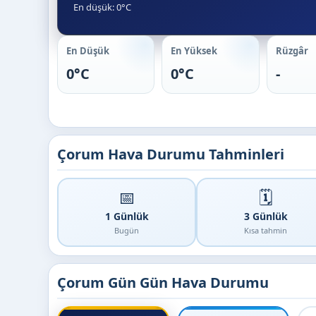
En düşük: 0°C
En Düşük
En Yüksek
Rüzgâr
0°C
0°C
-
Çorum Hava Durumu Tahminleri
📅
🗓️
1 Günlük
3 Günlük
Bugün
Kısa tahmin
Çorum Gün Gün Hava Durumu