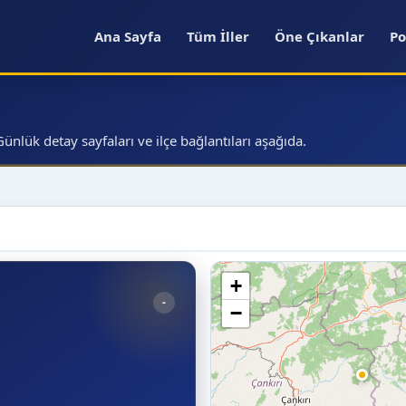
Ana Sayfa
Tüm İller
Öne Çıkanlar
Po
lük detay sayfaları ve ilçe bağlantıları aşağıda.
+
-
−