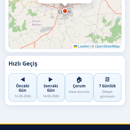
Leaflet
|
©
OpenStreetMap
Hızlı Geçiş
◀️
▶️
🏠
📆
Önceki
Sonraki
Çorum
7 Günlük
Gün
Gün
Hava durumu
Detaylı
12-05-2026
14-05-2026
görünüm