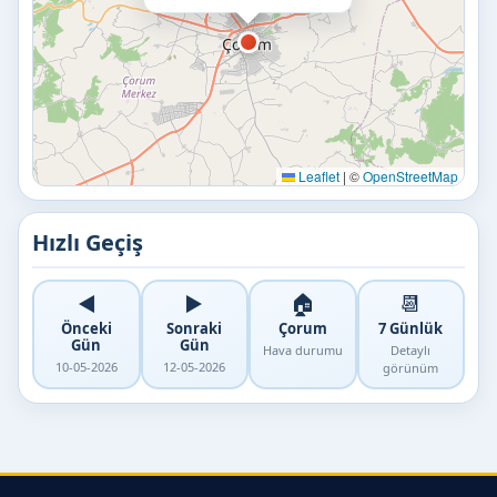
Leaflet
|
©
OpenStreetMap
Hızlı Geçiş
◀️
▶️
🏠
📆
Önceki
Sonraki
Çorum
7 Günlük
Gün
Gün
Hava durumu
Detaylı
10-05-2026
12-05-2026
görünüm