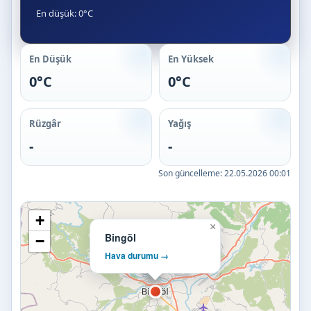
En düşük: 0°C
En Düşük
En Yüksek
0°C
0°C
Rüzgâr
Yağış
-
-
Son güncelleme:
22.05.2026 00:01
+
×
Bingöl
−
Hava durumu →