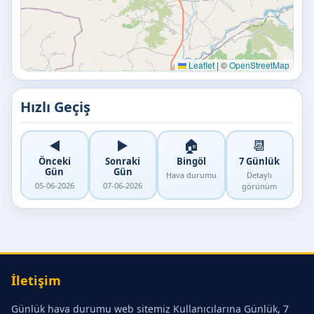
Leaflet
|
©
OpenStreetMap
Hızlı Geçiş
◀️
▶️
🏠
📆
Önceki
Sonraki
Bingöl
7 Günlük
Gün
Gün
Hava durumu
Detaylı
05-06-2026
07-06-2026
görünüm
İletişim
Günlük hava durumu web sitemiz Kullanıcılarına Günlük, 7