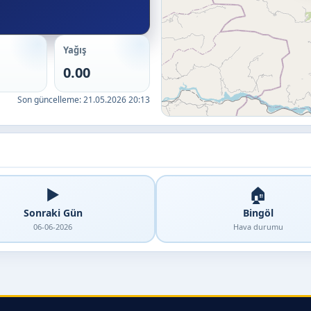
Yağış
0.00
Son güncelleme:
21.05.2026 20:13
▶️
🏠
Sonraki Gün
Bingöl
06-06-2026
Hava durumu