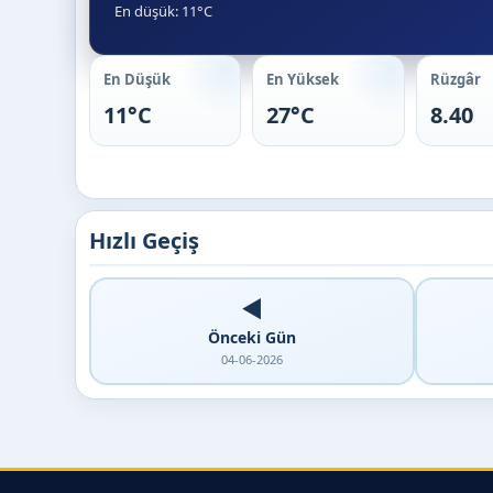
En düşük: 11°C
En Düşük
En Yüksek
Rüzgâr
11°C
27°C
8.40
Hızlı Geçiş
◀️
Önceki Gün
04-06-2026