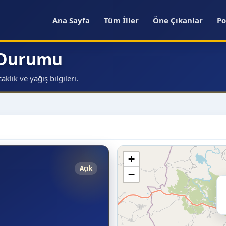
Ana Sayfa
Tüm İller
Öne Çıkanlar
Po
a Durumu
klık ve yağış bilgileri.
+
Açık
−