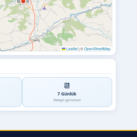
Leaflet
|
©
OpenStreetMap
📆
7 Günlük
Detaylı görünüm