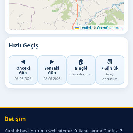
Leaflet
|
©
OpenStreetMap
Hızlı Geçiş
◀️
▶️
🏠
📆
Önceki
Sonraki
Bingöl
7 Günlük
Gün
Gün
Hava durumu
Detaylı
06-06-2026
08-06-2026
görünüm
İletişim
Günlük hava durumu web sitemiz Kullanıcılarına Günlük, 7