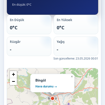
En düşük: 0°C
En Düşük
En Yüksek
0°C
0°C
Rüzgâr
Yağış
-
-
Son güncelleme:
23.05.2026 00:01
+
×
Bingöl
−
Hava durumu →