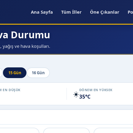
Ana Sayfa
Tüm İller
Öne Çıkanlar
Po
ava Durumu
 yağış ve hava koşulları.
15 Gün
16 Gün
 EN DÜŞÜK
DÖNEM EN YÜKSEK
☀️
35°C