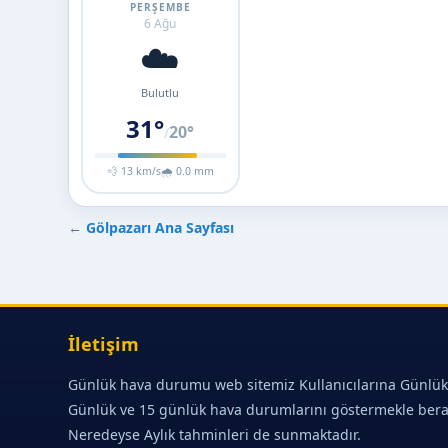
PERŞEMBE
6 Ağu
☁️
Bulutlu
31°
20°
/
💨 13 km/s
🌧 0.0 mm
←
Gölpazarı Ana Sayfası
İletişim
Günlük hava durumu web sitemiz Kullanıcılarına Günlük
Günlük ve 15 günlük hava durumlarını göstermekle ber
Neredeyse Aylık tahminleri de sunmaktadır.