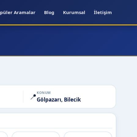
püler Aramalar
Blog
Kurumsal
İletişim
KONUM
📍
Gölpazarı, Bilecik