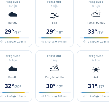
PERŞEMBE
PERŞEMBE
PERŞEMBE
6 Ağu
6 Ağu
6 Ağu
☁️
🌫️
⛅
Bulutlu
Sisli
Parçalı bulutlu
29°
29°
33°
17°
18°
19°
/
/
/
💨 17 km/s
🌧 0.0 mm
💨 17 km/s
🌧 0.0 mm
💨 12 km/s
🌧 0.0 m
PERŞEMBE
PERŞEMBE
PERŞEMBE
6 Ağu
6 Ağu
6 Ağu
☁️
⛅
☀️
Bulutlu
Parçalı bulutlu
Açık
32°
30°
31°
20°
17°
17°
/
/
/
💨 17 km/s
🌧 0.0 mm
💨 17 km/s
🌧 0.0 mm
💨 15 km/s
🌧 0.0 m