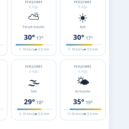
PERŞEMBE
PERŞEMBE
6 Ağu
6 Ağu
⛅
☀️
Parçalı bulutlu
Açık
30°
30°
17°
17°
/
/
m
💨 18 km/s
🌧 0.0 mm
💨 18 km/s
🌧 0.0 mm
PERŞEMBE
PERŞEMBE
6 Ağu
6 Ağu
🌫️
🌤️
Sisli
Az bulutlu
29°
35°
18°
19°
/
/
m
💨 16 km/s
🌧 0.0 mm
💨 26 km/s
🌧 0.0 mm