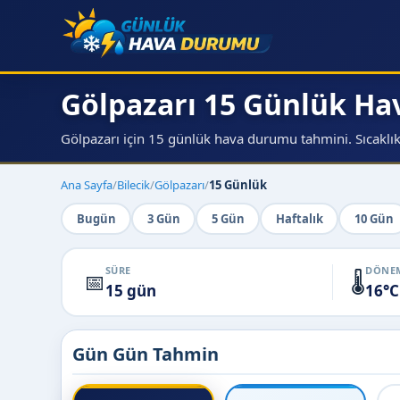
Gölpazarı 15 Günlük H
Gölpazarı için 15 günlük hava durumu tahmini. Sıcaklık,
Ana Sayfa
/
Bilecik
/
Gölpazarı
/
15 Günlük
Bugün
3 Gün
5 Gün
Haftalık
10 Gün
SÜRE
DÖNEM
📅
🌡️
15 gün
16°C
Gün Gün Tahmin