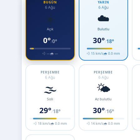
BUGÜN
YARIN
6 Ağu
6 Ağu
☀️
☁️
Açık
Bulutlu
0°
30°
0°
18°
/
/
💨 —
🌧 —
💨 15 km/s
🌧 0.0 mm
PERŞEMBE
PERŞEMBE
6 Ağu
6 Ağu
🌫️
🌤️
Sisli
Az bulutlu
29°
30°
18°
16°
/
/
💨 18 km/s
🌧 0.0 mm
💨 14 km/s
🌧 0.0 mm