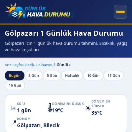
Gölpazarı 1 Günlük Hava Durumu
Gölpazarı için 1 günlük hava durumu tahmini. Sıcaklık, yağış
ve hava koşulları.
Ana Sayfa
/
Bilecik
/
Gölpazarı
/
1 Günlük
Bugün
3 Gün
5 Gün
Haftalık
10 Gün
15 Gün
16 Gün
DÖNEM EN
SÜRE
DÖNEM EN DÜŞÜK
📅
🌡️
☀️
YÜKSEK
1 gün
19°C
35°C
KONUM
📍
Gölpazarı, Bilecik