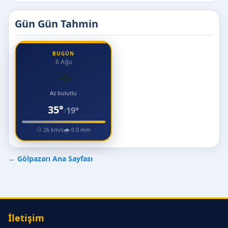
Gün Gün Tahmin
BUGÜN
6 Ağu
🌤️
Az bulutlu
35°
19°
/
💨 26 km/s
🌧 0.0 mm
←
Gölpazarı Ana Sayfası
İletişim