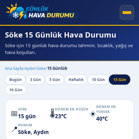
Söke 15 Günlük Hava Durumu
Söke için 15 günlük hava durumu tahmini. Sıcaklık, yağış ve
hava koşulları.
Ana Sayfa
/
Aydın
/
Söke
/
15 Günlük
Bugün
3 Gün
5 Gün
Haftalık
10 Gün
15 Gün
16 Gün
DÖNEM EN
SÜRE
DÖNEM EN DÜŞÜK
📅
🌡️
☀️
YÜKSEK
15 gün
23°C
40°C
KONUM
📍
Söke, Aydın