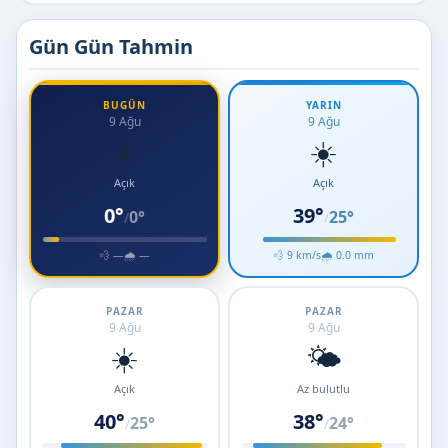
Gün Gün Tahmin
BUGÜN
YARIN
9 Ağu
9 Ağu
☀️
☀️
Açık
Açık
0°
39°
0°
25°
/
/
💨 —
🌧 —
💨 9 km/s
🌧 0.0 mm
PAZAR
PAZAR
9 Ağu
9 Ağu
☀️
🌤️
Açık
Az bulutlu
40°
38°
25°
24°
/
/