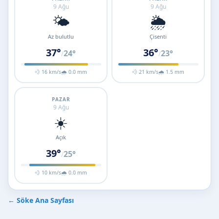
9 Ağu
9 Ağu
🌤️
🌦️
Az bulutlu
Çisenti
37°
36°
24°
23°
/
/
💨 16 km/s
🌧 0.0 mm
💨 21 km/s
🌧 1.5 mm
PAZAR
9 Ağu
☀️
Açık
39°
25°
/
💨 10 km/s
🌧 0.0 mm
←
Söke Ana Sayfası