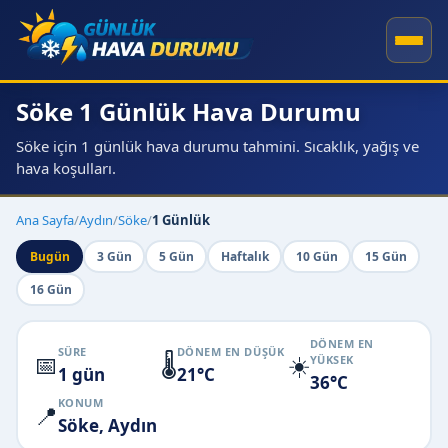
Söke 1 Günlük Hava Durumu
Söke için 1 günlük hava durumu tahmini. Sıcaklık, yağış ve
hava koşulları.
Ana Sayfa
/
Aydın
/
Söke
/
1 Günlük
Bugün
3 Gün
5 Gün
Haftalık
10 Gün
15 Gün
16 Gün
DÖNEM EN
SÜRE
DÖNEM EN DÜŞÜK
📅
🌡️
☀️
YÜKSEK
1 gün
21°C
36°C
KONUM
📍
Söke, Aydın