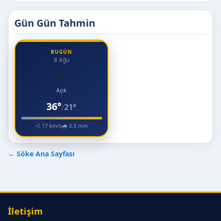
Gün Gün Tahmin
BUGÜN
8 Ağu
☀️
Açık
36°
21°
/
💨 17 km/s
🌧 0.0 mm
←
Söke Ana Sayfası
İletişim