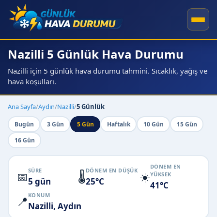
Nazilli 5 Günlük Hava Durumu
Nazilli için 5 günlük hava durumu tahmini. Sıcaklık, yağış ve
hava koşulları.
Ana Sayfa
/
Aydın
/
Nazilli
/
5 Günlük
Bugün
3 Gün
5 Gün
Haftalık
10 Gün
15 Gün
16 Gün
DÖNEM EN
SÜRE
DÖNEM EN DÜŞÜK
📅
🌡️
☀️
YÜKSEK
5 gün
25°C
41°C
KONUM
📍
Nazilli, Aydın