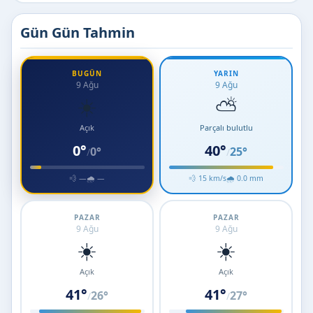
Gün Gün Tahmin
BUGÜN
YARIN
9 Ağu
9 Ağu
☀️
⛅
Açık
Parçalı bulutlu
0°
40°
0°
25°
/
/
💨 —
🌧 —
💨 15 km/s
🌧 0.0 mm
PAZAR
PAZAR
9 Ağu
9 Ağu
☀️
☀️
Açık
Açık
41°
41°
26°
27°
/
/