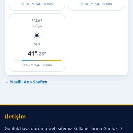
💨 10 km/s
🌧 0.0 mm
💨 10 km/s
🌧 0.0 mm
PAZAR
9 Ağu
☀️
Açık
41°
28°
/
💨 6 km/s
🌧 0.0 mm
←
Nazilli Ana Sayfası
İletişim
Günlük hava durumu web sitemiz Kullanıcılarına Günlük, 7