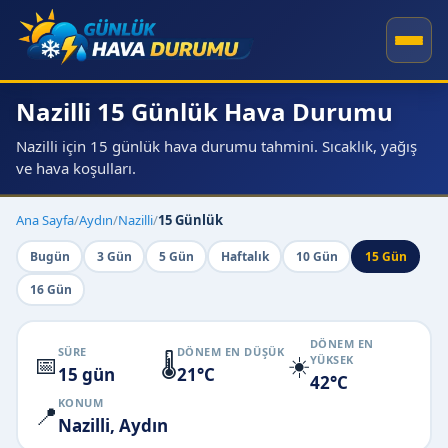
Nazilli 15 Günlük Hava Durumu
Nazilli için 15 günlük hava durumu tahmini. Sıcaklık, yağış
ve hava koşulları.
Ana Sayfa
/
Aydın
/
Nazilli
/
15 Günlük
Bugün
3 Gün
5 Gün
Haftalık
10 Gün
15 Gün
16 Gün
DÖNEM EN
SÜRE
DÖNEM EN DÜŞÜK
📅
🌡️
☀️
YÜKSEK
15 gün
21°C
42°C
KONUM
📍
Nazilli, Aydın