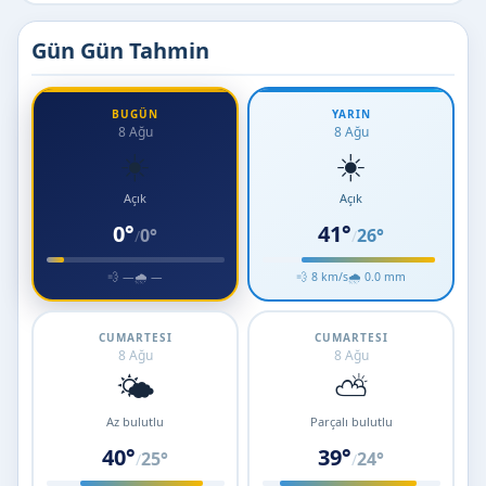
Gün Gün Tahmin
BUGÜN
YARIN
8 Ağu
8 Ağu
☀️
☀️
Açık
Açık
0°
41°
0°
26°
/
/
💨 —
🌧 —
💨 8 km/s
🌧 0.0 mm
CUMARTESI
CUMARTESI
8 Ağu
8 Ağu
🌤️
⛅
Az bulutlu
Parçalı bulutlu
40°
39°
25°
24°
/
/