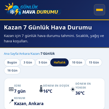
Kazan 7 Günlük Hava Durumu
Kazan için 7 günlük hava durumu tahmini. Sıcaklık, yağış ve
hava koşulları.
Ana Sayfa
/
Ankara
/
Kazan
/
7 Günlük
Bugün
3 Gün
5 Gün
Haftalık
10 Gün
15 Gün
16 Gün
DÖNEM EN
SÜRE
DÖNEM EN DÜŞÜK
📅
🌡️
☀️
YÜKSEK
7 gün
16°C
36°C
KONUM
📍
Kazan, Ankara