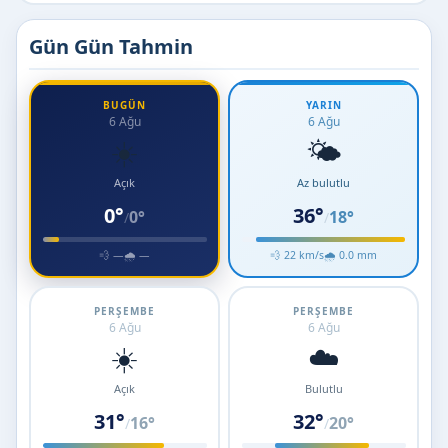
Gün Gün Tahmin
BUGÜN
YARIN
6 Ağu
6 Ağu
☀️
🌤️
Açık
Az bulutlu
0°
36°
0°
18°
/
/
💨 —
🌧 —
💨 22 km/s
🌧 0.0 mm
PERŞEMBE
PERŞEMBE
6 Ağu
6 Ağu
☀️
☁️
Açık
Bulutlu
31°
32°
16°
20°
/
/