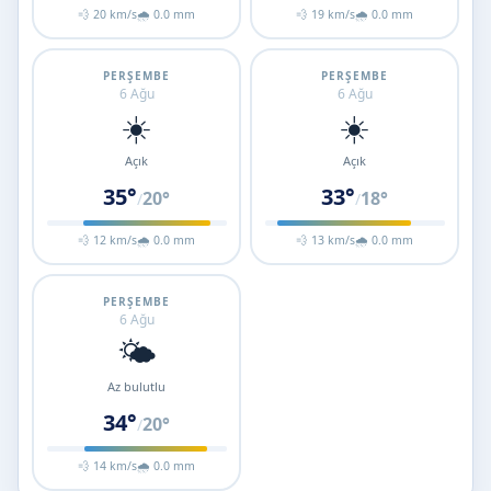
💨 20 km/s
🌧 0.0 mm
💨 19 km/s
🌧 0.0 mm
PERŞEMBE
PERŞEMBE
6 Ağu
6 Ağu
☀️
☀️
Açık
Açık
35°
33°
20°
18°
/
/
💨 12 km/s
🌧 0.0 mm
💨 13 km/s
🌧 0.0 mm
PERŞEMBE
6 Ağu
🌤️
Az bulutlu
34°
20°
/
💨 14 km/s
🌧 0.0 mm