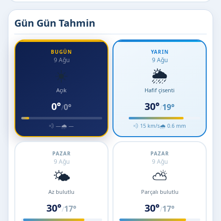
Gün Gün Tahmin
BUGÜN
YARIN
9 Ağu
9 Ağu
☀️
🌦️
Açık
Hafif çisenti
0°
30°
0°
19°
/
/
💨 —
🌧 —
💨 15 km/s
🌧 0.6 mm
PAZAR
PAZAR
9 Ağu
9 Ağu
🌤️
⛅
Az bulutlu
Parçalı bulutlu
30°
30°
17°
17°
/
/