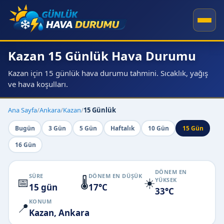
Kazan 15 Günlük Hava Durumu
Kazan için 15 günlük hava durumu tahmini. Sıcaklık, yağış
ve hava koşulları.
Ana Sayfa
/
Ankara
/
Kazan
/
15 Günlük
Bugün
3 Gün
5 Gün
Haftalık
10 Gün
15 Gün
16 Gün
DÖNEM EN
SÜRE
DÖNEM EN DÜŞÜK
📅
🌡️
☀️
YÜKSEK
15 gün
17°C
33°C
KONUM
📍
Kazan, Ankara