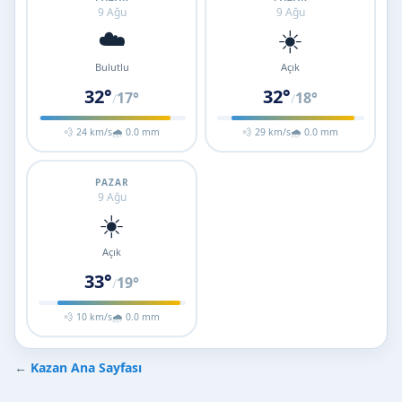
9 Ağu
9 Ağu
☁️
☀️
Bulutlu
Açık
32°
32°
17°
18°
/
/
💨 24 km/s
🌧 0.0 mm
💨 29 km/s
🌧 0.0 mm
PAZAR
9 Ağu
☀️
Açık
33°
19°
/
💨 10 km/s
🌧 0.0 mm
←
Kazan Ana Sayfası