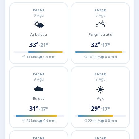
PAZAR
PAZAR
9 Ağu
9 Ağu
🌤️
⛅
Az bulutlu
Parçalı bulutlu
33°
32°
21°
17°
/
/
💨 14 km/s
🌧 0.0 mm
💨 18 km/s
🌧 0.0 mm
PAZAR
PAZAR
9 Ağu
9 Ağu
☁️
☀️
Bulutlu
Açık
31°
29°
17°
17°
/
/
💨 23 km/s
🌧 0.0 mm
💨 22 km/s
🌧 0.0 mm
PAZAR
PAZAR