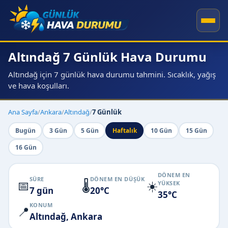
Altındağ 7 Günlük Hava Durumu
Altındağ için 7 günlük hava durumu tahmini. Sıcaklık, yağış
ve hava koşulları.
Ana Sayfa
/
Ankara
/
Altındağ
/
7 Günlük
Bugün
3 Gün
5 Gün
Haftalık
10 Gün
15 Gün
16 Gün
DÖNEM EN
SÜRE
DÖNEM EN DÜŞÜK
📅
🌡️
☀️
YÜKSEK
7 gün
20°C
35°C
KONUM
📍
Altındağ, Ankara