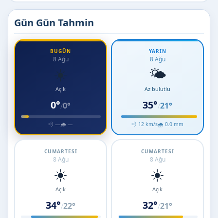
Gün Gün Tahmin
BUGÜN
YARIN
8 Ağu
8 Ağu
☀️
🌤️
Açık
Az bulutlu
0°
35°
0°
21°
/
/
💨 —
🌧 —
💨 12 km/s
🌧 0.0 mm
CUMARTESI
CUMARTESI
8 Ağu
8 Ağu
☀️
☀️
Açık
Açık
34°
32°
22°
21°
/
/