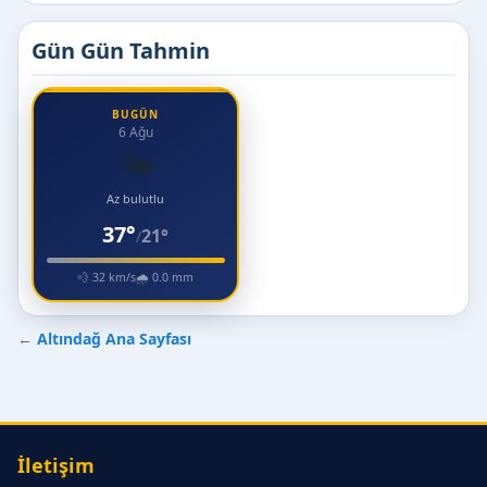
Gün Gün Tahmin
BUGÜN
6 Ağu
🌤️
Az bulutlu
37°
21°
/
💨 32 km/s
🌧 0.0 mm
←
Altındağ Ana Sayfası
İletişim