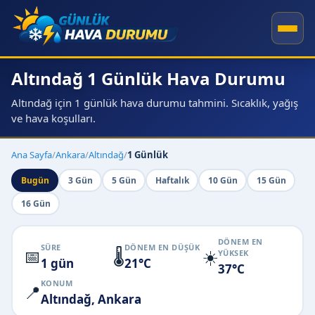
Altındağ 1 Günlük Hava Durumu
Altındağ için 1 günlük hava durumu tahmini. Sıcaklık, yağış
ve hava koşulları.
Ana Sayfa
/
Ankara
/
Altındağ
/
1 Günlük
Bugün
3 Gün
5 Gün
Haftalık
10 Gün
15 Gün
16 Gün
DÖNEM EN
SÜRE
DÖNEM EN DÜŞÜK
📅
🌡️
☀️
YÜKSEK
1 gün
21°C
37°C
KONUM
📍
Altındağ, Ankara