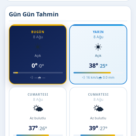
Gün Gün Tahmin
BUGÜN
YARIN
8 Ağu
8 Ağu
☀️
☀️
Açık
Açık
0°
38°
0°
25°
/
/
💨 —
🌧 —
💨 16 km/s
🌧 0.0 mm
CUMARTESI
CUMARTESI
8 Ağu
8 Ağu
🌤️
🌤️
Az bulutlu
Az bulutlu
37°
39°
26°
27°
/
/