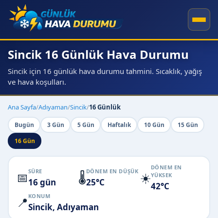
Sincik 16 Günlük Hava Durumu
Sincik için 16 günlük hava durumu tahmini. Sıcaklık, yağış
ve hava koşulları.
Ana Sayfa
/
Adıyaman
/
Sincik
/
16 Günlük
Bugün
3 Gün
5 Gün
Haftalık
10 Gün
15 Gün
16 Gün
DÖNEM EN
SÜRE
DÖNEM EN DÜŞÜK
📅
🌡️
☀️
YÜKSEK
16 gün
25°C
42°C
KONUM
📍
Sincik, Adıyaman