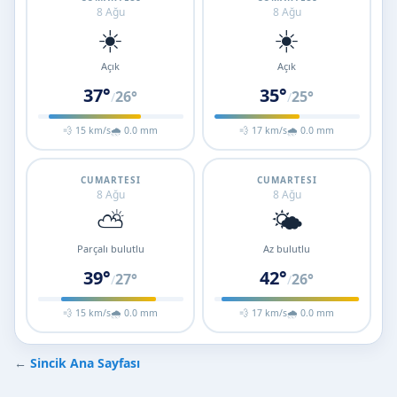
8 Ağu
8 Ağu
☀️
☀️
Açık
Açık
37°
35°
26°
25°
/
/
💨 15 km/s
🌧 0.0 mm
💨 17 km/s
🌧 0.0 mm
CUMARTESI
CUMARTESI
8 Ağu
8 Ağu
⛅
🌤️
Parçalı bulutlu
Az bulutlu
39°
42°
27°
26°
/
/
💨 15 km/s
🌧 0.0 mm
💨 17 km/s
🌧 0.0 mm
←
Sincik Ana Sayfası