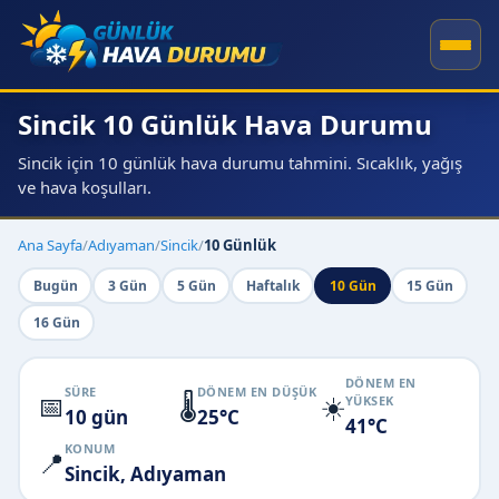
Sincik 10 Günlük Hava Durumu
Sincik için 10 günlük hava durumu tahmini. Sıcaklık, yağış
ve hava koşulları.
Ana Sayfa
/
Adıyaman
/
Sincik
/
10 Günlük
Bugün
3 Gün
5 Gün
Haftalık
10 Gün
15 Gün
16 Gün
DÖNEM EN
SÜRE
DÖNEM EN DÜŞÜK
📅
🌡️
☀️
YÜKSEK
10 gün
25°C
41°C
KONUM
📍
Sincik, Adıyaman