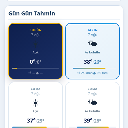
Gün Gün Tahmin
BUGÜN
YARIN
7 Ağu
7 Ağu
☀️
🌤️
Açık
Az bulutlu
0°
38°
0°
26°
/
/
💨 —
🌧 —
💨 24 km/s
🌧 0.0 mm
CUMA
CUMA
7 Ağu
7 Ağu
☀️
🌤️
Açık
Az bulutlu
37°
39°
25°
28°
/
/