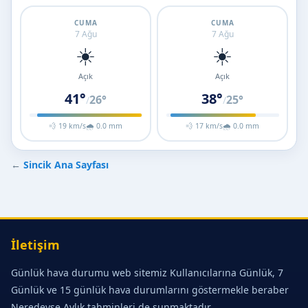
CUMA
CUMA
7 Ağu
7 Ağu
☀️
☀️
Açık
Açık
41°
38°
26°
25°
/
/
💨 19 km/s
🌧 0.0 mm
💨 17 km/s
🌧 0.0 mm
←
Sincik Ana Sayfası
İletişim
Günlük hava durumu web sitemiz Kullanıcılarına Günlük, 7
Günlük ve 15 günlük hava durumlarını göstermekle beraber
Neredeyse Aylık tahminleri de sunmaktadır.