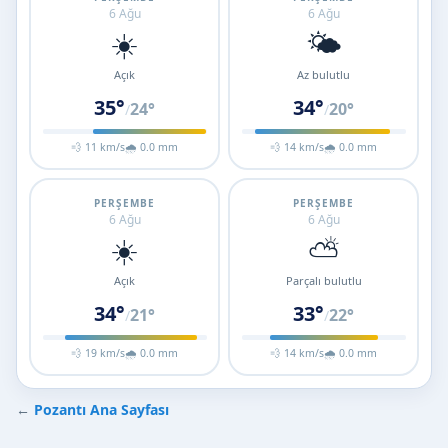
6 Ağu
6 Ağu
☀️
🌤️
Açık
Az bulutlu
35°
34°
24°
20°
/
/
💨 11 km/s
🌧 0.0 mm
💨 14 km/s
🌧 0.0 mm
PERŞEMBE
PERŞEMBE
6 Ağu
6 Ağu
☀️
⛅
Açık
Parçalı bulutlu
34°
33°
21°
22°
/
/
💨 19 km/s
🌧 0.0 mm
💨 14 km/s
🌧 0.0 mm
←
Pozantı Ana Sayfası