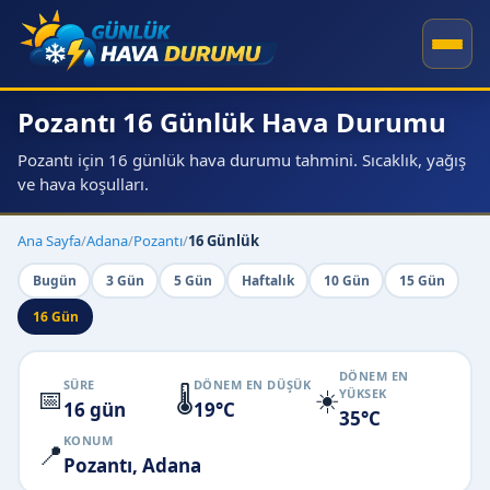
Pozantı 16 Günlük Hava Durumu
Pozantı için 16 günlük hava durumu tahmini. Sıcaklık, yağış
ve hava koşulları.
Ana Sayfa
/
Adana
/
Pozantı
/
16 Günlük
Bugün
3 Gün
5 Gün
Haftalık
10 Gün
15 Gün
16 Gün
DÖNEM EN
SÜRE
DÖNEM EN DÜŞÜK
📅
🌡️
☀️
YÜKSEK
16 gün
19°C
35°C
KONUM
📍
Pozantı, Adana