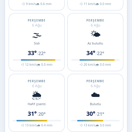
💨 9 km/s
🌧 0.6 mm
💨 11 km/s
🌧 0.0 mm
PERŞEMBE
PERŞEMBE
6 Ağu
6 Ağu
🌫️
🌤️
Sisli
Az bulutlu
33°
34°
22°
22°
/
/
💨 12 km/s
🌧 0.0 mm
💨 20 km/s
🌧 0.0 mm
PERŞEMBE
PERŞEMBE
6 Ağu
6 Ağu
🌦️
☁️
Hafif çisenti
Bulutlu
31°
30°
20°
21°
/
/
💨 13 km/s
🌧 0.4 mm
💨 13 km/s
🌧 0.0 mm