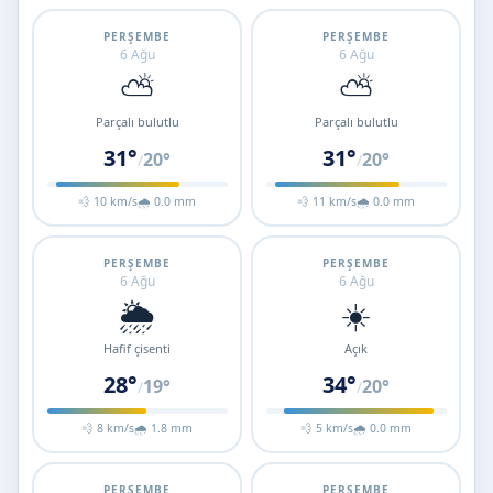
PERŞEMBE
PERŞEMBE
6 Ağu
6 Ağu
⛅
⛅
Parçalı bulutlu
Parçalı bulutlu
31°
31°
20°
20°
/
/
💨 10 km/s
🌧 0.0 mm
💨 11 km/s
🌧 0.0 mm
PERŞEMBE
PERŞEMBE
6 Ağu
6 Ağu
🌦️
☀️
Hafif çisenti
Açık
28°
34°
19°
20°
/
/
💨 8 km/s
🌧 1.8 mm
💨 5 km/s
🌧 0.0 mm
PERŞEMBE
PERŞEMBE