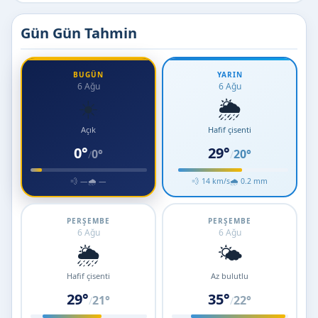
Gün Gün Tahmin
BUGÜN
YARIN
6 Ağu
6 Ağu
☀️
🌦️
Açık
Hafif çisenti
0°
29°
0°
20°
/
/
💨 —
🌧 —
💨 14 km/s
🌧 0.2 mm
PERŞEMBE
PERŞEMBE
6 Ağu
6 Ağu
🌦️
🌤️
Hafif çisenti
Az bulutlu
29°
35°
21°
22°
/
/