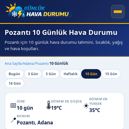
Pozantı 10 Günlük Hava Durumu
Pozantı için 10 günlük hava durumu tahmini. Sıcaklık, yağış
ve hava koşulları.
Ana Sayfa
/
Adana
/
Pozantı
/
10 Günlük
Bugün
3 Gün
5 Gün
Haftalık
10 Gün
15 Gün
16 Gün
DÖNEM EN
SÜRE
DÖNEM EN DÜŞÜK
📅
🌡️
☀️
YÜKSEK
10 gün
19°C
35°C
KONUM
📍
Pozantı, Adana