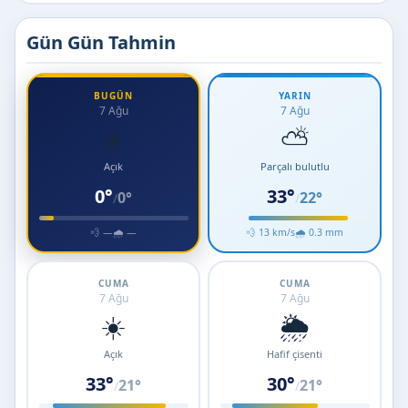
Gün Gün Tahmin
BUGÜN
YARIN
7 Ağu
7 Ağu
☀️
⛅
Açık
Parçalı bulutlu
0°
33°
0°
22°
/
/
💨 —
🌧 —
💨 13 km/s
🌧 0.3 mm
CUMA
CUMA
7 Ağu
7 Ağu
☀️
🌦️
Açık
Hafif çisenti
33°
30°
21°
21°
/
/