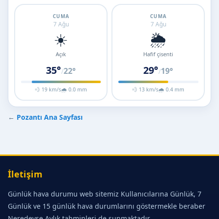
CUMA
CUMA
7 Ağu
7 Ağu
☀️
🌦️
Açık
Hafif çisenti
35°
29°
22°
19°
/
/
💨 19 km/s
🌧 0.0 mm
💨 13 km/s
🌧 0.4 mm
←
Pozantı Ana Sayfası
İletişim
Günlük hava durumu web sitemiz Kullanıcılarına Günlük, 7
Günlük ve 15 günlük hava durumlarını göstermekle beraber
Neredeyse Aylık tahminleri de sunmaktadır.