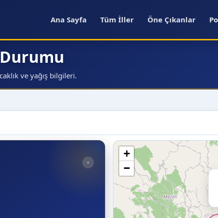
Ana Sayfa
Tüm İller
Öne Çıkanlar
Po
a Durumu
klık ve yağış bilgileri.
+
-
−