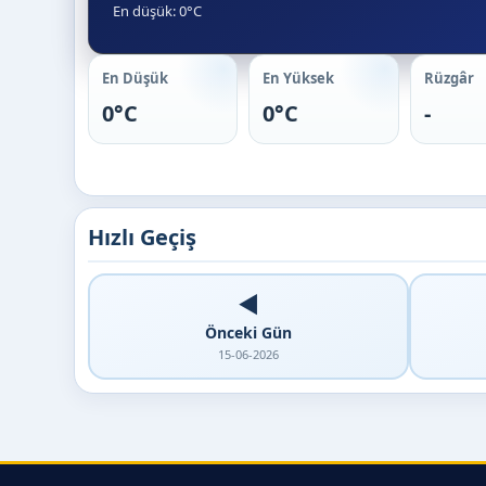
En düşük: 0°C
En Düşük
En Yüksek
Rüzgâr
0°C
0°C
-
Hızlı Geçiş
◀️
Önceki Gün
15-06-2026