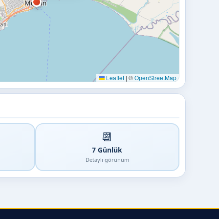
Leaflet
|
©
OpenStreetMap
📆
7 Günlük
Detaylı görünüm