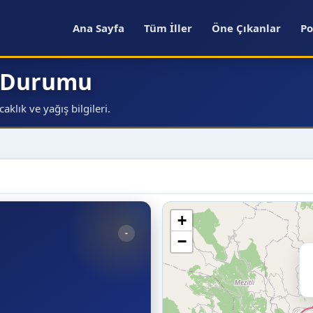
Ana Sayfa
Tüm İller
Öne Çıkanlar
Po
a Durumu
klık ve yağış bilgileri.
+
-
−