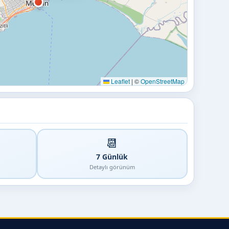
Leaflet
|
©
OpenStreetMap
📆
7 Günlük
Detaylı görünüm