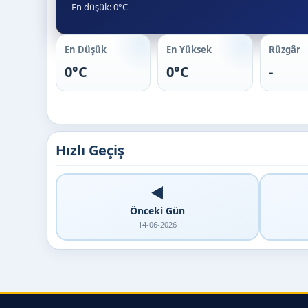
En düşük: 0°C
En Düşük
En Yüksek
Rüzgâr
0°C
0°C
-
Hızlı Geçiş
◀️
Önceki Gün
14-06-2026