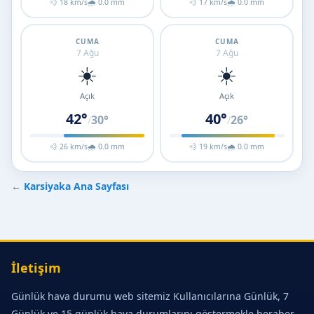
💨 18 km/s
🌧 0.0 mm
💨 17 km/s
🌧 0.0 mm
CUMA
CUMA
7 Ağu
7 Ağu
☀️
☀️
Açık
Açık
42°
40°
30°
26°
/
/
💨 26 km/s
🌧 0.0 mm
💨 19 km/s
🌧 0.0 mm
←
Karsiyaka Ana Sayfası
İletişim
Günlük hava durumu web sitemiz Kullanıcılarına Günlük, 7
Günlük ve 15 günlük hava durumlarını göstermekle beraber