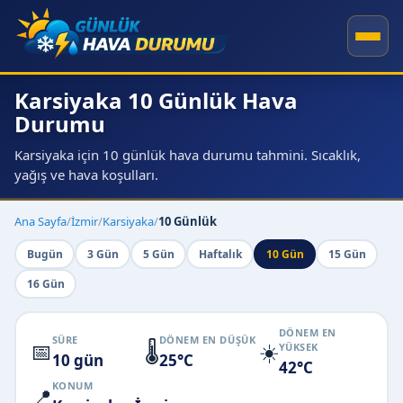
Karsiyaka 10 Günlük Hava
Durumu
Karsiyaka için 10 günlük hava durumu tahmini. Sıcaklık,
yağış ve hava koşulları.
Ana Sayfa
/
İzmir
/
Karsiyaka
/
10 Günlük
Bugün
3 Gün
5 Gün
Haftalık
10 Gün
15 Gün
16 Gün
DÖNEM EN
SÜRE
DÖNEM EN DÜŞÜK
📅
🌡️
☀️
YÜKSEK
10 gün
25°C
42°C
KONUM
📍