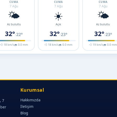
CUMA
CUMA
CUMA
7 Ağu
7 Ağu
7 Ağu
🌤️
☀️
🌤️
Az bulutlu
Açık
Az bulutlu
32°
32°
32°
22°
23°
23°
/
/
/
💨 18 km/s
🌧 0.0 mm
💨 18 km/s
🌧 0.0 mm
💨 19 km/s
🌧 0.0 m
Kurumsal
Hakkımızda
, 7
İletişim
aber
Blog