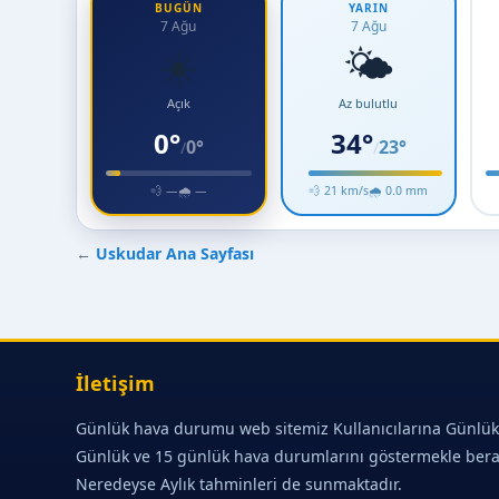
BUGÜN
YARIN
7 Ağu
7 Ağu
☀️
🌤️
Açık
Az bulutlu
0°
34°
0°
23°
/
/
💨 —
🌧 —
💨 21 km/s
🌧 0.0 mm
←
Uskudar Ana Sayfası
İletişim
Günlük hava durumu web sitemiz Kullanıcılarına Günlük
Günlük ve 15 günlük hava durumlarını göstermekle ber
Neredeyse Aylık tahminleri de sunmaktadır.