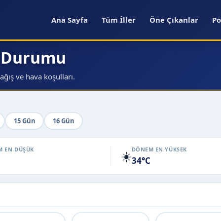
Ana Sayfa
Tüm İller
Öne Çıkanlar
Po
a Durumu
ğış ve hava koşulları.
15 Gün
16 Gün
 EN DÜŞÜK
DÖNEM EN YÜKSEK
☀️
34°C