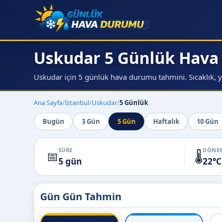
Uskudar 5 Günlük Hav
Uskudar için 5 günlük hava durumu tahmini. Sıcaklık, ya
Ana Sayfa
/
İstanbul
/
Uskudar
/
5 Günlük
Bugün
3 Gün
5 Gün
Haftalık
10 Gün
SÜRE
DÖNEM
📅
🌡️
5 gün
22°C
Gün Gün Tahmin