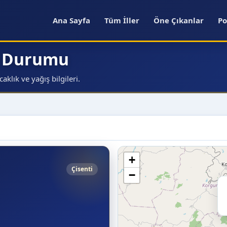
Ana Sayfa
Tüm İller
Öne Çıkanlar
Po
a Durumu
klık ve yağış bilgileri.
+
Çisenti
−