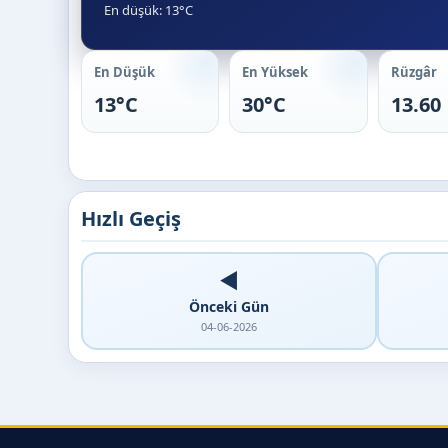
En düşük: 13°C
En Düşük
En Yüksek
Rüzgâr
13°C
30°C
13.60
Hızlı Geçiş
◀️
Önceki Gün
04-06-2026