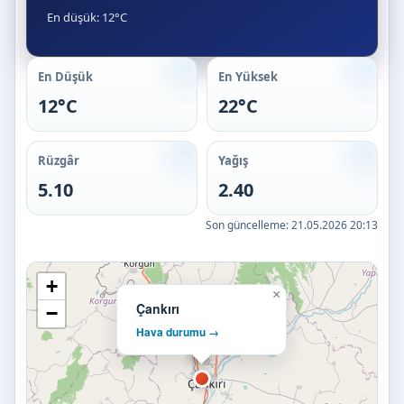
En düşük: 12°C
En Düşük
En Yüksek
12°C
22°C
Rüzgâr
Yağış
5.10
2.40
Son güncelleme:
21.05.2026 20:13
+
×
Çankırı
−
Hava durumu →