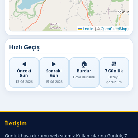
Leaflet
|
©
OpenStreetMap
Hızlı Geçiş
◀️
▶️
🏠
📆
Önceki
Sonraki
Burdur
7 Günlük
Gün
Gün
Hava durumu
Detaylı
13-06-2026
15-06-2026
görünüm
İletişim
Günlük hava durumu web sitemiz Kullanıcılarına Günlük, 7