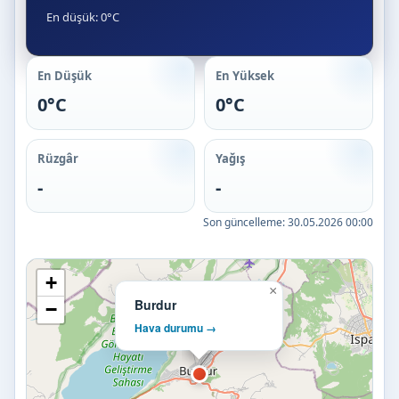
En düşük: 0°C
En Düşük
En Yüksek
0°C
0°C
Rüzgâr
Yağış
-
-
Son güncelleme:
30.05.2026 00:00
+
×
Burdur
−
Hava durumu →