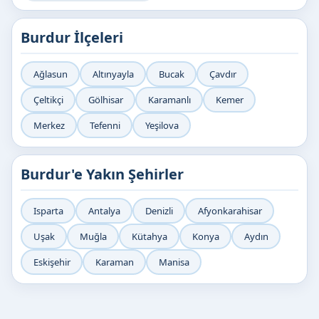
Burdur İlçeleri
Ağlasun
Altınyayla
Bucak
Çavdır
Çeltikçi
Gölhisar
Karamanlı
Kemer
Merkez
Tefenni
Yeşilova
Burdur'e Yakın Şehirler
Isparta
Antalya
Denizli
Afyonkarahisar
Uşak
Muğla
Kütahya
Konya
Aydın
Eskişehir
Karaman
Manisa