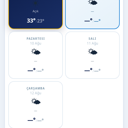
☀️
🌤️
Açık
—
33°
—°
23°
—°
/
/
PAZARTESI
SALI
10 Ağu
11 Ağu
🌤️
🌤️
—
—
—°
—°
—°
—°
/
/
ÇARŞAMBA
12 Ağu
🌤️
—
—°
—°
/