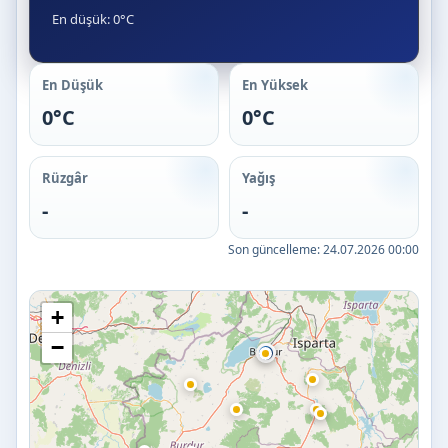
En düşük: 0°C
En Düşük
En Yüksek
0°C
0°C
Rüzgâr
Yağış
-
-
Son güncelleme:
24.07.2026 00:00
+
−