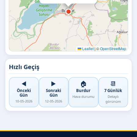
Leaflet
|
©
OpenStreetMap
Hızlı Geçiş
◀️
▶️
🏠
📆
Önceki
Sonraki
Burdur
7 Günlük
Gün
Gün
Hava durumu
Detaylı
10-05-2026
12-05-2026
görünüm