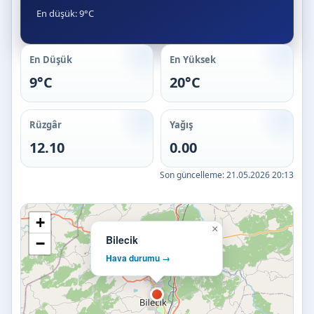
En düşük: 9°C
En Düşük
En Yüksek
9°C
20°C
Rüzgâr
Yağış
12.10
0.00
Son güncelleme:
21.05.2026 20:13
+
×
Bilecik
−
Hava durumu →