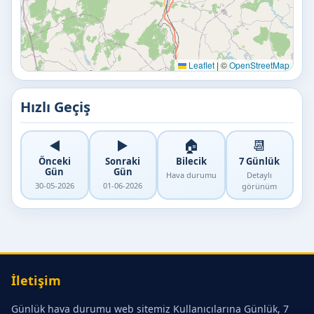
Leaflet
|
©
OpenStreetMap
Hızlı Geçiş
◀️
▶️
🏠
📆
Önceki
Sonraki
Bilecik
7 Günlük
Gün
Gün
Hava durumu
Detaylı
30-05-2026
01-06-2026
görünüm
İletişim
Günlük hava durumu web sitemiz Kullanıcılarına Günlük, 7