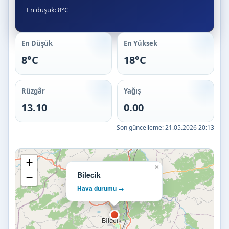
En düşük: 8°C
En Düşük
En Yüksek
8°C
18°C
Rüzgâr
Yağış
13.10
0.00
Son güncelleme:
21.05.2026 20:13
+
×
Bilecik
−
Hava durumu →