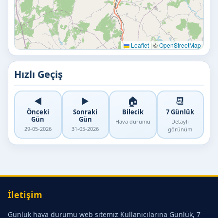
Leaflet
|
©
OpenStreetMap
Hızlı Geçiş
◀️
▶️
🏠
📆
Önceki
Sonraki
Bilecik
7 Günlük
Gün
Gün
Hava durumu
Detaylı
29-05-2026
31-05-2026
görünüm
İletişim
Günlük hava durumu web sitemiz Kullanıcılarına Günlük, 7