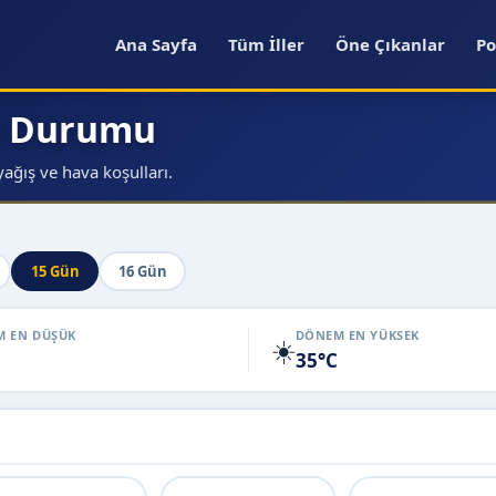
Ana Sayfa
Tüm İller
Öne Çıkanlar
Po
va Durumu
ağış ve hava koşulları.
15 Gün
16 Gün
 EN DÜŞÜK
DÖNEM EN YÜKSEK
☀️
35°C