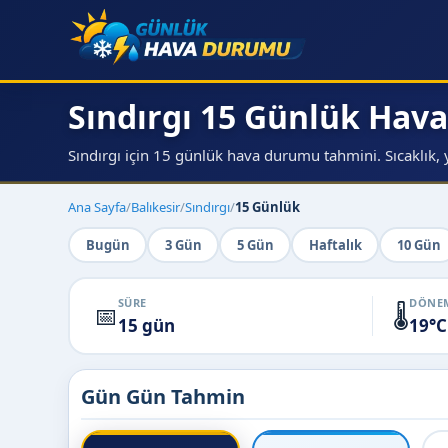
Sındırgı 15 Günlük Ha
Sındırgı için 15 günlük hava durumu tahmini. Sıcaklık, y
Ana Sayfa
/
Balıkesir
/
Sındırgı
/
15 Günlük
Bugün
3 Gün
5 Gün
Haftalık
10 Gün
SÜRE
DÖNEM
📅
🌡️
15 gün
19°C
Gün Gün Tahmin