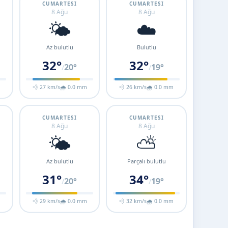
CUMARTESI
CUMARTESI
8 Ağu
8 Ağu
🌤️
☁️
Az bulutlu
Bulutlu
32°
32°
20°
19°
/
/
m
💨 27 km/s
🌧 0.0 mm
💨 26 km/s
🌧 0.0 mm
CUMARTESI
CUMARTESI
8 Ağu
8 Ağu
🌤️
⛅
Az bulutlu
Parçalı bulutlu
31°
34°
20°
19°
/
/
m
💨 29 km/s
🌧 0.0 mm
💨 32 km/s
🌧 0.0 mm