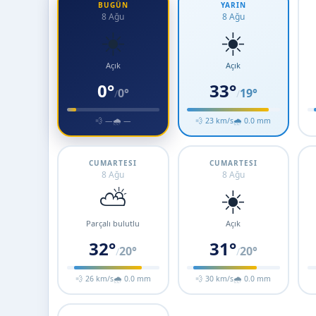
BUGÜN
YARIN
8 Ağu
8 Ağu
☀️
☀️
Açık
Açık
0°
33°
0°
19°
/
/
💨 —
🌧 —
💨 23 km/s
🌧 0.0 mm
CUMARTESI
CUMARTESI
8 Ağu
8 Ağu
⛅
☀️
Parçalı bulutlu
Açık
32°
31°
20°
20°
/
/
💨 26 km/s
🌧 0.0 mm
💨 30 km/s
🌧 0.0 mm