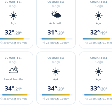
CUMARTESI
CUMARTESI
CUMARTESI
8 Ağu
8 Ağu
8 Ağu
☀️
🌤️
☀️
Açık
Az bulutlu
Açık
32°
31°
32°
20°
20°
19°
/
/
/
💨 29 km/s
🌧 0.0 mm
💨 28 km/s
🌧 0.0 mm
💨 23 km/s
🌧 0.0 m
CUMARTESI
CUMARTESI
CUMARTESI
8 Ağu
8 Ağu
8 Ağu
⛅
☀️
☀️
Parçalı bulutlu
Açık
Açık
34°
34°
33°
21°
20°
20°
/
/
/
💨 26 km/s
🌧 0.0 mm
💨 29 km/s
🌧 0.0 mm
💨 23 km/s
🌧 0.0 m