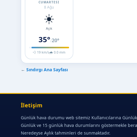
CUMARTESI
8 Ağu
☀️
Açık
35°
20°
/
💨 19 km/s
🌧 0.0 mm
←
Sındırgı Ana Sayfası
İletişim
Günlük hava durumu web sitemiz Kullanıcılarına Günlük
Günlük ve 15 günlük hava durumlarını göstermekle ber
Neredeyse Aylık tahminleri de sunmaktadır.