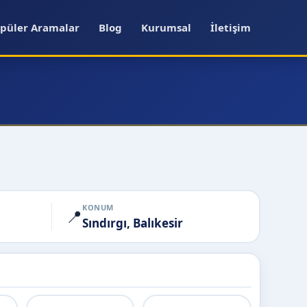
püler Aramalar
Blog
Kurumsal
İletişim
KONUM
📍
Sındırgı, Balıkesir