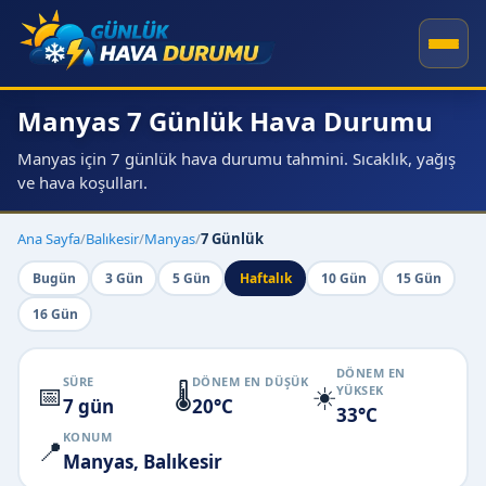
Manyas 7 Günlük Hava Durumu
Manyas için 7 günlük hava durumu tahmini. Sıcaklık, yağış
ve hava koşulları.
Ana Sayfa
/
Balıkesir
/
Manyas
/
7 Günlük
Bugün
3 Gün
5 Gün
Haftalık
10 Gün
15 Gün
16 Gün
DÖNEM EN
SÜRE
DÖNEM EN DÜŞÜK
📅
🌡️
☀️
YÜKSEK
7 gün
20°C
33°C
KONUM
📍
Manyas, Balıkesir