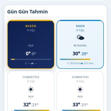
Gün Gün Tahmin
BUGÜN
YARIN
8 Ağu
8 Ağu
☀️
🌤️
Açık
Az bulutlu
0°
30°
0°
20°
/
/
💨 —
🌧 —
💨 30 km/s
🌧 0.0 mm
CUMARTESI
CUMARTESI
8 Ağu
8 Ağu
☀️
☀️
Açık
Açık
32°
33°
21°
21°
/
/