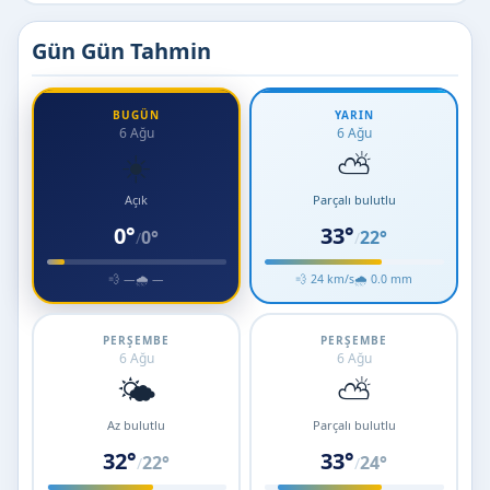
Gün Gün Tahmin
BUGÜN
YARIN
6 Ağu
6 Ağu
☀️
⛅
Açık
Parçalı bulutlu
0°
33°
0°
22°
/
/
💨 —
🌧 —
💨 24 km/s
🌧 0.0 mm
PERŞEMBE
PERŞEMBE
6 Ağu
6 Ağu
🌤️
⛅
Az bulutlu
Parçalı bulutlu
32°
33°
22°
24°
/
/