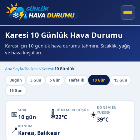
Karesi 10 Günlük Hava Durumu
Karesi için 10 günlük hava durumu tahmini. Sıcaklık, yağış
ve hava koşulları.
Ana Sayfa
/
Balıkesir
/
Karesi
/
10 Günlük
Bugün
3 Gün
5 Gün
Haftalık
10 Gün
15 Gün
16 Gün
DÖNEM EN
SÜRE
DÖNEM EN DÜŞÜK
📅
🌡️
☀️
YÜKSEK
10 gün
22°C
39°C
KONUM
📍
Karesi, Balıkesir