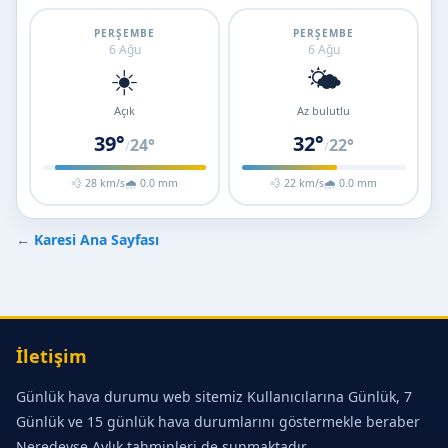
PERŞEMBE
PERŞEMBE
6 Ağu
6 Ağu
☀️
🌤️
Açık
Az bulutlu
39°
32°
24°
22°
/
/
💨 28 km/s
🌧 0.0 mm
💨 22 km/s
🌧 0.0 mm
←
Karesi Ana Sayfası
İletişim
Günlük hava durumu web sitemiz Kullanıcılarına Günlük, 7
Günlük ve 15 günlük hava durumlarını göstermekle beraber
Neredeyse Aylık tahminleri de sunmaktadır.