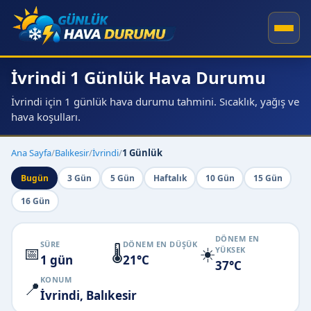
İvrindi 1 Günlük Hava Durumu
İvrindi için 1 günlük hava durumu tahmini. Sıcaklık, yağış ve
hava koşulları.
Ana Sayfa
/
Balıkesir
/
İvrindi
/
1 Günlük
Bugün
3 Gün
5 Gün
Haftalık
10 Gün
15 Gün
16 Gün
DÖNEM EN
SÜRE
DÖNEM EN DÜŞÜK
📅
🌡️
☀️
YÜKSEK
1 gün
21°C
37°C
KONUM
📍
İvrindi, Balıkesir