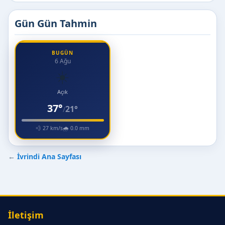
Gün Gün Tahmin
BUGÜN
6 Ağu
☀️
Açık
37°
21°
/
💨 27 km/s
🌧 0.0 mm
←
İvrindi Ana Sayfası
İletişim