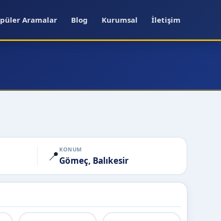
püler Aramalar
Blog
Kurumsal
İletişim
KONUM
📍
Gömeç, Balıkesir