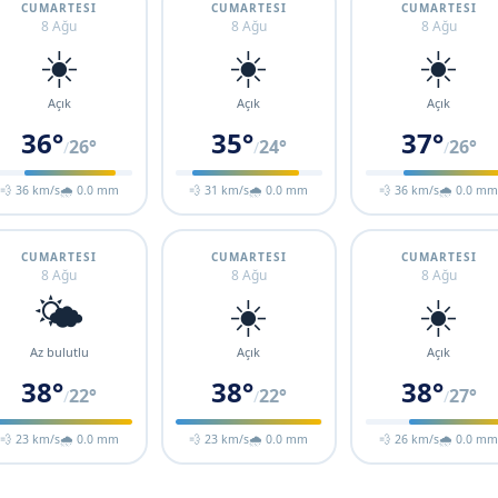
CUMARTESI
CUMARTESI
CUMARTESI
8 Ağu
8 Ağu
8 Ağu
☀️
☀️
☀️
Açık
Açık
Açık
36°
35°
37°
26°
24°
26°
/
/
/
💨 36 km/s
🌧 0.0 mm
💨 31 km/s
🌧 0.0 mm
💨 36 km/s
🌧 0.0 m
CUMARTESI
CUMARTESI
CUMARTESI
8 Ağu
8 Ağu
8 Ağu
🌤️
☀️
☀️
Az bulutlu
Açık
Açık
38°
38°
38°
22°
22°
27°
/
/
/
💨 23 km/s
🌧 0.0 mm
💨 23 km/s
🌧 0.0 mm
💨 26 km/s
🌧 0.0 m