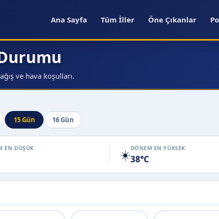
Ana Sayfa
Tüm İller
Öne Çıkanlar
Po
 Durumu
ğış ve hava koşulları.
15 Gün
16 Gün
 EN DÜŞÜK
DÖNEM EN YÜKSEK
☀️
38°C