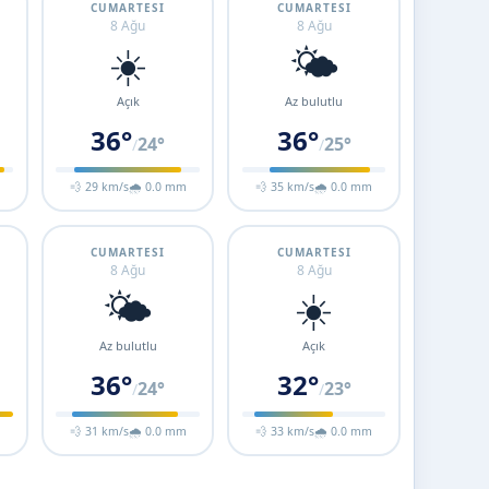
CUMARTESI
CUMARTESI
8 Ağu
8 Ağu
☀️
🌤️
Açık
Az bulutlu
36°
36°
24°
25°
/
/
m
💨 29 km/s
🌧 0.0 mm
💨 35 km/s
🌧 0.0 mm
CUMARTESI
CUMARTESI
8 Ağu
8 Ağu
🌤️
☀️
Az bulutlu
Açık
36°
32°
24°
23°
/
/
m
💨 31 km/s
🌧 0.0 mm
💨 33 km/s
🌧 0.0 mm