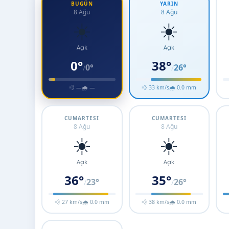
BUGÜN
YARIN
8 Ağu
8 Ağu
☀️
☀️
Açık
Açık
0°
38°
0°
26°
/
/
💨 —
🌧 —
💨 33 km/s
🌧 0.0 mm
CUMARTESI
CUMARTESI
8 Ağu
8 Ağu
☀️
☀️
Açık
Açık
36°
35°
23°
26°
/
/
💨 27 km/s
🌧 0.0 mm
💨 38 km/s
🌧 0.0 mm