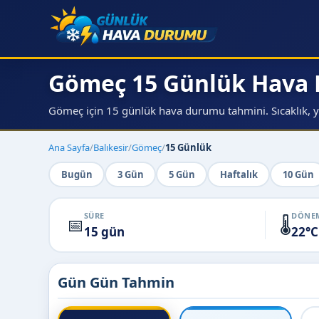
Gömeç 15 Günlük Hava
Gömeç için 15 günlük hava durumu tahmini. Sıcaklık, ya
Ana Sayfa
/
Balıkesir
/
Gömeç
/
15 Günlük
Bugün
3 Gün
5 Gün
Haftalık
10 Gün
SÜRE
DÖNEM
📅
🌡️
15 gün
22°C
Gün Gün Tahmin