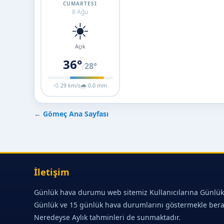
CUMARTESI
8 Ağu
☀️
Açık
36°
28°
/
💨 29 km/s
🌧 0.0 mm
←
Gömeç Ana Sayfası
İletişim
Günlük hava durumu web sitemiz Kullanıcılarına Günlük
Günlük ve 15 günlük hava durumlarını göstermekle ber
Neredeyse Aylık tahminleri de sunmaktadır.