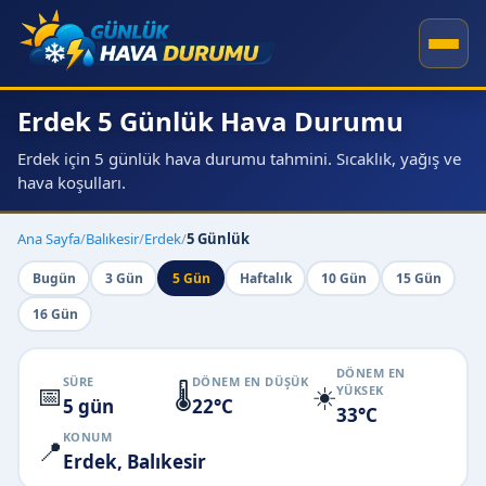
Erdek 5 Günlük Hava Durumu
Erdek için 5 günlük hava durumu tahmini. Sıcaklık, yağış ve
hava koşulları.
Ana Sayfa
/
Balıkesir
/
Erdek
/
5 Günlük
Bugün
3 Gün
5 Gün
Haftalık
10 Gün
15 Gün
16 Gün
DÖNEM EN
SÜRE
DÖNEM EN DÜŞÜK
📅
🌡️
☀️
YÜKSEK
5 gün
22°C
33°C
KONUM
📍
Erdek, Balıkesir