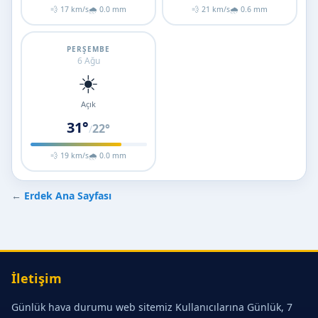
💨 17 km/s
🌧 0.0 mm
💨 21 km/s
🌧 0.6 mm
PERŞEMBE
6 Ağu
☀️
Açık
31°
22°
/
💨 19 km/s
🌧 0.0 mm
←
Erdek Ana Sayfası
İletişim
Günlük hava durumu web sitemiz Kullanıcılarına Günlük, 7