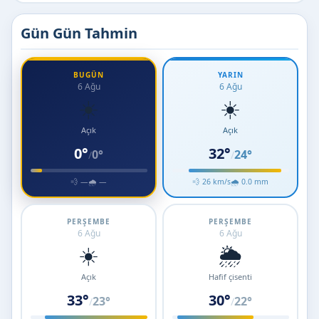
Gün Gün Tahmin
BUGÜN
YARIN
6 Ağu
6 Ağu
☀️
☀️
Açık
Açık
0°
32°
0°
24°
/
/
💨 —
🌧 —
💨 26 km/s
🌧 0.0 mm
PERŞEMBE
PERŞEMBE
6 Ağu
6 Ağu
☀️
🌦️
Açık
Hafif çisenti
33°
30°
23°
22°
/
/