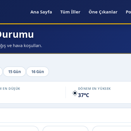
Ana Sayfa
Tüm İller
Öne Çıkanlar
Po
 Durumu
ğış ve hava koşulları.
15 Gün
16 Gün
 EN DÜŞÜK
DÖNEM EN YÜKSEK
☀️
37°C