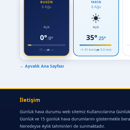
BUGÜN
YARIN
6 Ağu
6 Ağu
☀️
☀️
Açık
Açık
0°
35°
0°
25°
/
/
💨 —
🌧 —
💨 41 km/s
🌧 0.0 mm
←
Ayvalık Ana Sayfası
İletişim
Günlük hava durumu web sitemiz Kullanıcılarına Günlük
Günlük ve 15 günlük hava durumlarını göstermekle ber
Neredeyse Aylık tahminleri de sunmaktadır.