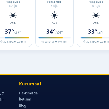
PERŞEMBE
PERŞEMBE
PERŞEMBE
6 Ağu
6 Ağu
6 Ağu
☀️
☀️
☀️
Açık
Açık
Açık
37°
34°
33°
27°
24°
24°
/
/
/
💨 30 km/s
🌧 0.0 mm
💨 23 km/s
🌧 0.0 mm
💨 30 km/s
🌧 0.0 m
Kurumsal
Hakkımızda
, 7
İletişim
aber
Blog