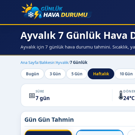
Ayvalık 7 Günlük Hava
Ayvalık için 7 günlük hava durumu tahmini. Sıcaklık, ya
Ana Sayfa
/
Balıkesir
/
Ayvalık
/
7 Günlük
Bugün
3 Gün
5 Gün
Haftalık
10 Gün
SÜRE
DÖNEM
📅
🌡️
7 gün
24°C
Gün Gün Tahmin