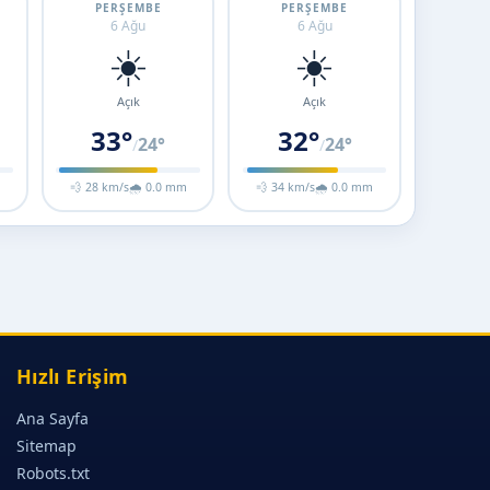
PERŞEMBE
PERŞEMBE
6 Ağu
6 Ağu
☀️
☀️
Açık
Açık
33°
32°
24°
24°
/
/
m
💨 28 km/s
🌧 0.0 mm
💨 34 km/s
🌧 0.0 mm
Hızlı Erişim
Ana Sayfa
Sitemap
Robots.txt