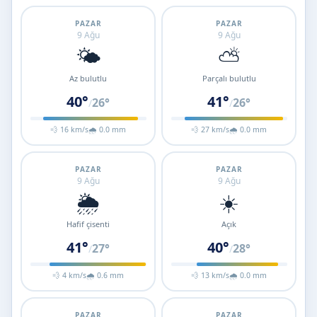
PAZAR
PAZAR
9 Ağu
9 Ağu
🌤️
⛅
Az bulutlu
Parçalı bulutlu
40°
41°
26°
26°
/
/
💨 16 km/s
🌧 0.0 mm
💨 27 km/s
🌧 0.0 mm
PAZAR
PAZAR
9 Ağu
9 Ağu
🌦️
☀️
Hafif çisenti
Açık
41°
40°
27°
28°
/
/
💨 4 km/s
🌧 0.6 mm
💨 13 km/s
🌧 0.0 mm
PAZAR
PAZAR