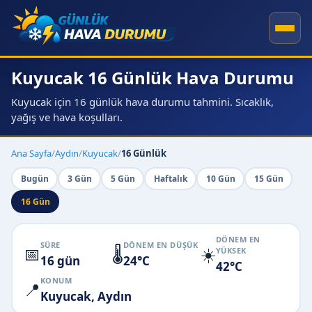
Kuyucak 16 Günlük Hava Durumu
Kuyucak için 16 günlük hava durumu tahmini. Sıcaklık,
yağış ve hava koşulları.
Ana Sayfa
/
Aydın
/
Kuyucak
/
16 Günlük
Bugün
3 Gün
5 Gün
Haftalık
10 Gün
15 Gün
16 Gün
DÖNEM EN
SÜRE
DÖNEM EN DÜŞÜK
📅
🌡️
☀️
YÜKSEK
16 gün
24°C
42°C
KONUM
📍
Kuyucak, Aydın