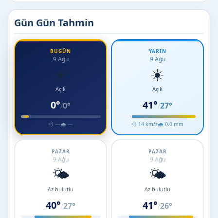
Gün Gün Tahmin
BUGÜN
YARIN
9 Ağu
9 Ağu
☀️
☀️
Açık
Açık
0°
41°
0°
27°
/
/
💨 —
🌧 —
💨 14 km/s
🌧 0.0 mm
PAZAR
PAZAR
9 Ağu
9 Ağu
🌤️
🌤️
Az bulutlu
Az bulutlu
40°
41°
27°
26°
/
/