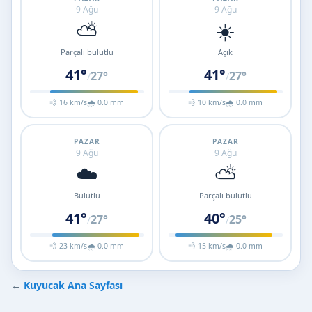
9 Ağu
9 Ağu
⛅
☀️
Parçalı bulutlu
Açık
41°
41°
27°
27°
/
/
💨 16 km/s
🌧 0.0 mm
💨 10 km/s
🌧 0.0 mm
PAZAR
PAZAR
9 Ağu
9 Ağu
☁️
⛅
Bulutlu
Parçalı bulutlu
41°
40°
27°
25°
/
/
💨 23 km/s
🌧 0.0 mm
💨 15 km/s
🌧 0.0 mm
←
Kuyucak Ana Sayfası