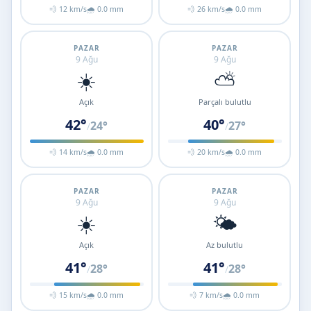
💨 12 km/s
🌧 0.0 mm
💨 26 km/s
🌧 0.0 mm
PAZAR
PAZAR
9 Ağu
9 Ağu
☀️
⛅
Açık
Parçalı bulutlu
42°
40°
24°
27°
/
/
💨 14 km/s
🌧 0.0 mm
💨 20 km/s
🌧 0.0 mm
PAZAR
PAZAR
9 Ağu
9 Ağu
☀️
🌤️
Açık
Az bulutlu
41°
41°
28°
28°
/
/
💨 15 km/s
🌧 0.0 mm
💨 7 km/s
🌧 0.0 mm