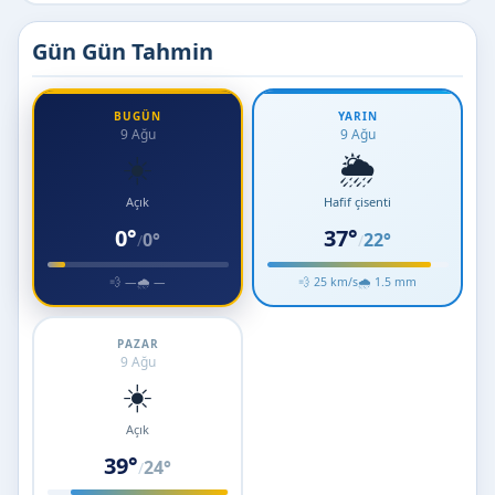
Gün Gün Tahmin
BUGÜN
YARIN
9 Ağu
9 Ağu
☀️
🌦️
Açık
Hafif çisenti
0°
37°
0°
22°
/
/
💨 —
🌧 —
💨 25 km/s
🌧 1.5 mm
PAZAR
9 Ağu
☀️
Açık
39°
24°
/