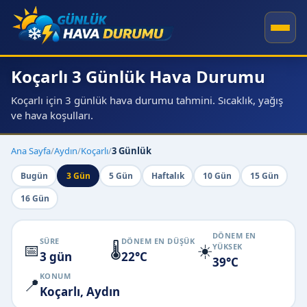
Koçarlı 3 Günlük Hava Durumu
Koçarlı için 3 günlük hava durumu tahmini. Sıcaklık, yağış
ve hava koşulları.
Ana Sayfa
/
Aydın
/
Koçarlı
/
3 Günlük
Bugün
3 Gün
5 Gün
Haftalık
10 Gün
15 Gün
16 Gün
DÖNEM EN
SÜRE
DÖNEM EN DÜŞÜK
📅
🌡️
☀️
YÜKSEK
3 gün
22°C
39°C
KONUM
📍
Koçarlı, Aydın