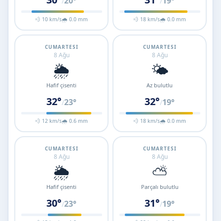
20°
19°
/
/
💨 10 km/s
🌧 0.0 mm
💨 18 km/s
🌧 0.0 mm
CUMARTESI
CUMARTESI
8 Ağu
8 Ağu
🌦️
🌤️
Hafif çisenti
Az bulutlu
32°
32°
23°
19°
/
/
💨 12 km/s
🌧 0.6 mm
💨 18 km/s
🌧 0.0 mm
CUMARTESI
CUMARTESI
8 Ağu
8 Ağu
🌦️
⛅
Hafif çisenti
Parçalı bulutlu
30°
31°
23°
19°
/
/