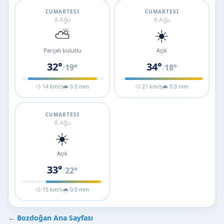
CUMARTESI
CUMARTESI
8 Ağu
8 Ağu
⛅
☀️
Parçalı bulutlu
Açık
32°
34°
19°
18°
/
/
💨 14 km/s
🌧 0.0 mm
💨 21 km/s
🌧 0.0 mm
CUMARTESI
8 Ağu
☀️
Açık
33°
22°
/
💨 15 km/s
🌧 0.0 mm
←
Bozdoğan Ana Sayfası