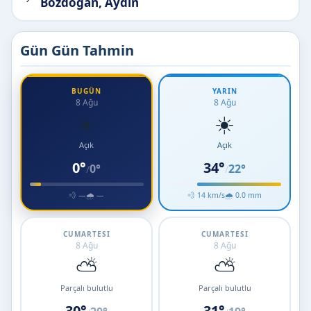
Bozdoğan, Aydın
Gün Gün Tahmin
BUGÜN
YARIN
8 Ağu
8 Ağu
☀️
☀️
Açık
Açık
0°
34°
0°
22°
/
/
💨 —
🌧 —
💨 14 km/s
🌧 0.0 mm
CUMARTESI
CUMARTESI
8 Ağu
8 Ağu
⛅
⛅
Parçalı bulutlu
Parçalı bulutlu
30°
31°