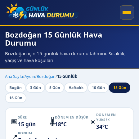
Bozdoğan 15 Günlük Hava
Durumu
Bozdoğan için 15 günlük hava durumu tahmini. Sıcaklık,
yağış ve hava koşulları.
Ana Sayfa
/
Aydın
/
Bozdoğan
/
15 Günlük
Bugün
3 Gün
5 Gün
Haftalık
10 Gün
15 Gün
16 Gün
DÖNEM EN
SÜRE
DÖNEM EN DÜŞÜK
📅
🌡️
☀️
YÜKSEK
15 gün
18°C
34°C
KONUM
📍