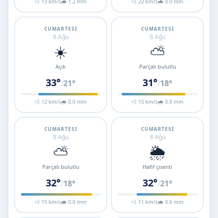
💨 13 km/s
🌧 1.2 mm
💨 22 km/s
🌧 0.0 mm
CUMARTESI
CUMARTESI
8 Ağu
8 Ağu
☀️
⛅
Açık
Parçalı bulutlu
33°
31°
21°
18°
/
/
💨 12 km/s
🌧 0.0 mm
💨 15 km/s
🌧 0.0 mm
CUMARTESI
CUMARTESI
8 Ağu
8 Ağu
⛅
🌦️
Parçalı bulutlu
Hafif çisenti
32°
32°
18°
21°
/
/
💨 15 km/s
🌧 0.0 mm
💨 11 km/s
🌧 0.6 mm