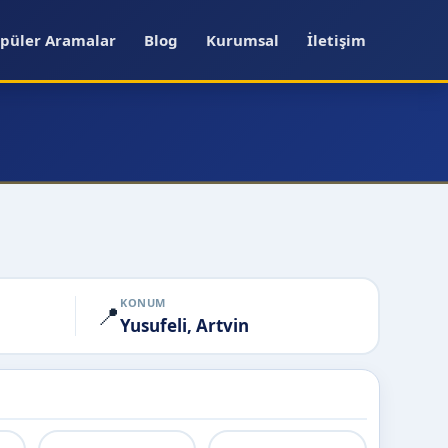
püler Aramalar
Blog
Kurumsal
İletişim
KONUM
📍
Yusufeli, Artvin