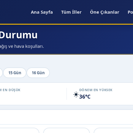
Ana Sayfa
Tüm İller
Öne Çıkanlar
Po
a Durumu
ğış ve hava koşulları.
15 Gün
16 Gün
 EN DÜŞÜK
DÖNEM EN YÜKSEK
☀️
36°C