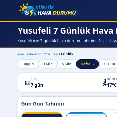
Yusufeli 7 Günlük Hav
Yusufeli için 7 günlük hava durumu tahmini. Sıcaklık, ya
Ana Sayfa
/
Artvin
/
Yusufeli
/
7 Günlük
Bugün
3 Gün
5 Gün
Haftalık
10 Gün
SÜRE
DÖNEM
📅
🌡️
7 gün
17°C
Gün Gün Tahmin