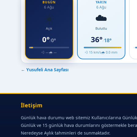
BUGÜN
YARIN
6 Ağu
6 Ağu
☀️
☁️
Açık
Bulutlu
0°
36°
0°
18°
/
/
💨 —
🌧 —
💨 15 km/s
🌧 0.0 mm
←
Yusufeli Ana Sayfası
İletişim
Günlük hava durumu web sitemiz Kullanıcılarına Günlük
Günlük ve 15 günlük hava durumlarını göstermekle ber
Neredeyse Aylık tahminleri de sunmaktadır.