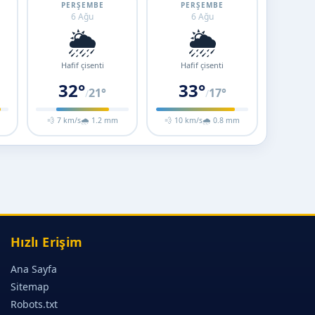
PERŞEMBE
PERŞEMBE
6 Ağu
6 Ağu
🌦️
🌦️
Hafif çisenti
Hafif çisenti
32°
33°
21°
17°
/
/
💨 7 km/s
🌧 1.2 mm
💨 10 km/s
🌧 0.8 mm
Hızlı Erişim
Ana Sayfa
Sitemap
Robots.txt