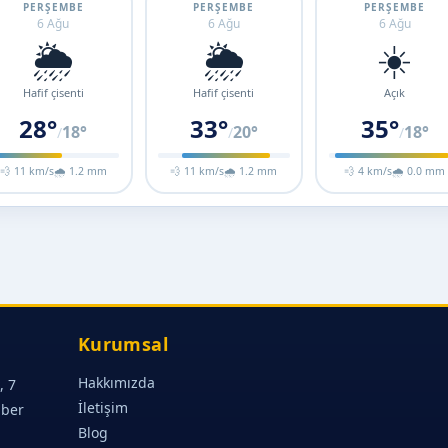
PERŞEMBE
PERŞEMBE
PERŞEMBE
6 Ağu
6 Ağu
6 Ağu
🌦️
🌦️
☀️
Hafif çisenti
Hafif çisenti
Açık
28°
33°
35°
18°
20°
18°
/
/
/
💨 11 km/s
🌧 1.2 mm
💨 11 km/s
🌧 1.2 mm
💨 4 km/s
🌧 0.0 mm
Kurumsal
Hakkımızda
, 7
İletişim
aber
Blog