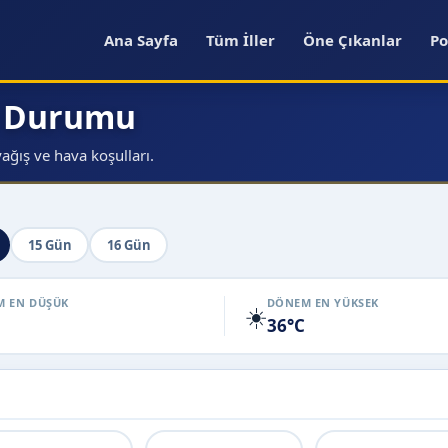
Ana Sayfa
Tüm İller
Öne Çıkanlar
Po
a Durumu
ağış ve hava koşulları.
15 Gün
16 Gün
 EN DÜŞÜK
DÖNEM EN YÜKSEK
☀️
36°C