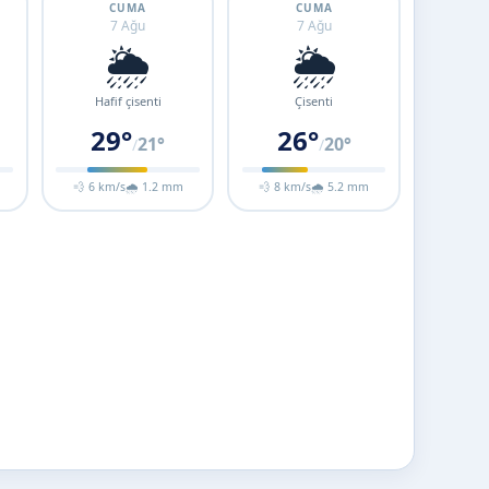
CUMA
CUMA
7 Ağu
7 Ağu
🌦️
🌦️
Hafif çisenti
Çisenti
29°
26°
21°
20°
/
/
m
💨 6 km/s
🌧 1.2 mm
💨 8 km/s
🌧 5.2 mm