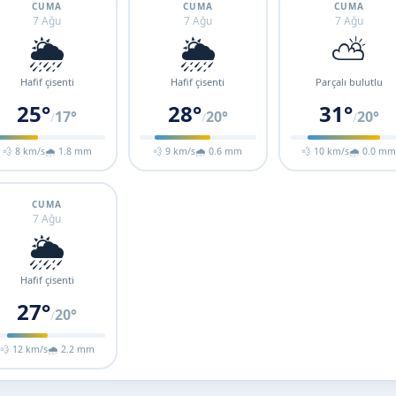
CUMA
CUMA
CUMA
7 Ağu
7 Ağu
7 Ağu
🌦️
🌦️
⛅
Hafif çisenti
Hafif çisenti
Parçalı bulutlu
25°
28°
31°
17°
20°
20°
/
/
/
💨 8 km/s
🌧 1.8 mm
💨 9 km/s
🌧 0.6 mm
💨 10 km/s
🌧 0.0 m
CUMA
7 Ağu
🌦️
Hafif çisenti
27°
20°
/
💨 12 km/s
🌧 2.2 mm