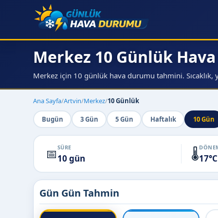
Merkez 10 Günlük Hav
Merkez için 10 günlük hava durumu tahmini. Sıcaklık, y
Ana Sayfa
/
Artvin
/
Merkez
/
10 Günlük
Bugün
3 Gün
5 Gün
Haftalık
10 Gün
SÜRE
DÖNEM
📅
🌡️
10 gün
17°C
Gün Gün Tahmin