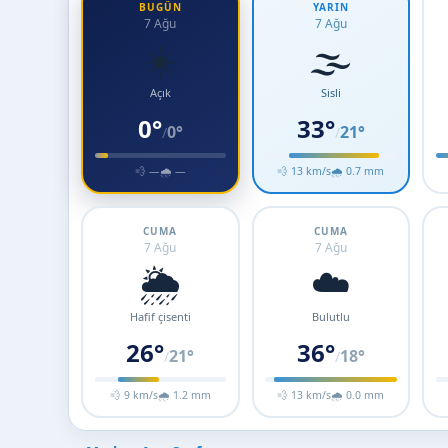
BUGÜN
YARIN
7 Ağu
7 Ağu
☀️
🌫️
Açık
Sisli
0°
33°
0°
21°
/
/
💨 —
🌧 —
💨 13 km/s
🌧 0.7 mm
CUMA
CUMA
7 Ağu
7 Ağu
🌦️
☁️
Hafif çisenti
Bulutlu
26°
36°
21°
18°
/
/
💨 9 km/s
🌧 1.2 mm
💨 13 km/s
🌧 0.0 mm