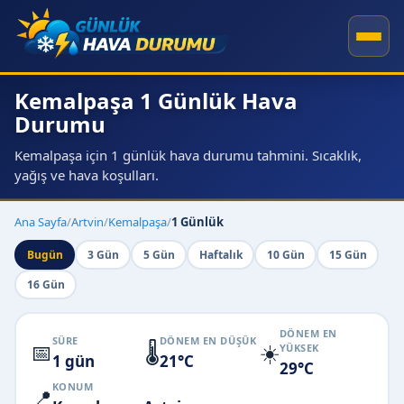
Kemalpaşa 1 Günlük Hava
Durumu
Kemalpaşa için 1 günlük hava durumu tahmini. Sıcaklık,
yağış ve hava koşulları.
Ana Sayfa
/
Artvin
/
Kemalpaşa
/
1 Günlük
Bugün
3 Gün
5 Gün
Haftalık
10 Gün
15 Gün
16 Gün
DÖNEM EN
SÜRE
DÖNEM EN DÜŞÜK
📅
🌡️
☀️
YÜKSEK
1 gün
21°C
29°C
KONUM
📍