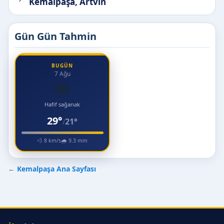
Kemalpaşa, Artvin
Gün Gün Tahmin
BUGÜN
7 Ağu
🌦️
Hafif sağanak
29°
21°
/
💨 8 km/s
🌧 9.3 mm
←
Kemalpaşa Ana Sayfası