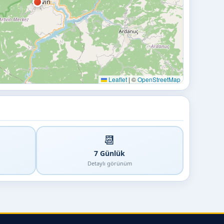
Leaflet
|
©
OpenStreetMap
📆
7 Günlük
Detaylı görünüm