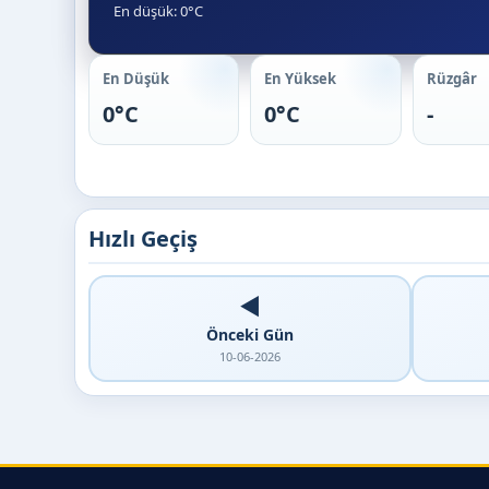
En düşük: 0°C
En Düşük
En Yüksek
Rüzgâr
0°C
0°C
-
Hızlı Geçiş
◀️
Önceki Gün
10-06-2026