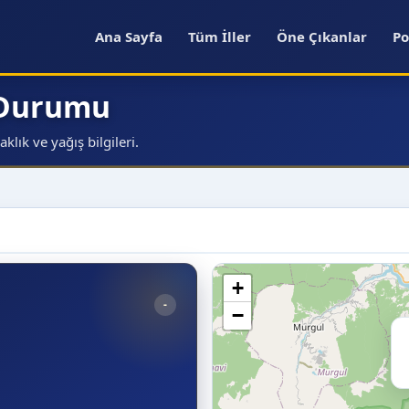
Ana Sayfa
Tüm İller
Öne Çıkanlar
Po
a Durumu
lık ve yağış bilgileri.
+
-
−