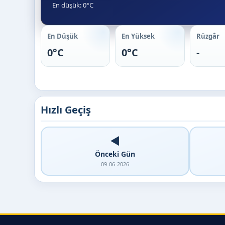
En düşük: 0°C
En Düşük
En Yüksek
Rüzgâr
0°C
0°C
-
Hızlı Geçiş
◀️
Önceki Gün
09-06-2026