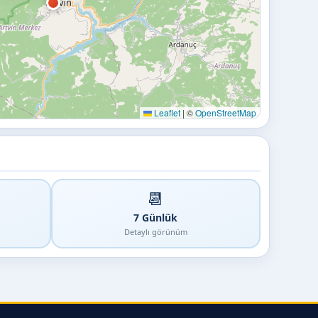
Leaflet
|
©
OpenStreetMap
📆
7 Günlük
Detaylı görünüm