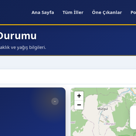
Ana Sayfa
Tüm İller
Öne Çıkanlar
Po
a Durumu
lık ve yağış bilgileri.
+
-
−