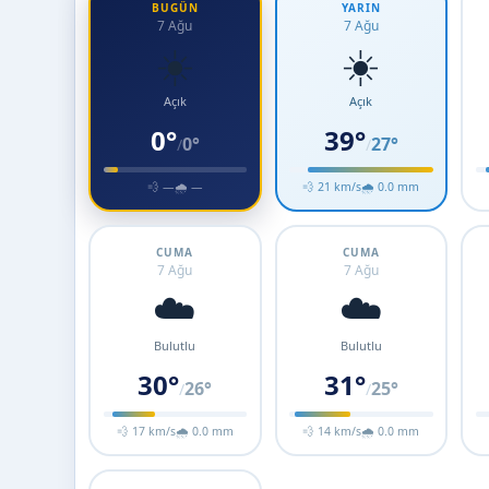
BUGÜN
YARIN
7 Ağu
7 Ağu
☀️
☀️
Açık
Açık
0°
39°
0°
27°
/
/
💨 —
🌧 —
💨 21 km/s
🌧 0.0 mm
CUMA
CUMA
7 Ağu
7 Ağu
☁️
☁️
Bulutlu
Bulutlu
30°
31°
26°
25°
/
/
💨 17 km/s
🌧 0.0 mm
💨 14 km/s
🌧 0.0 mm