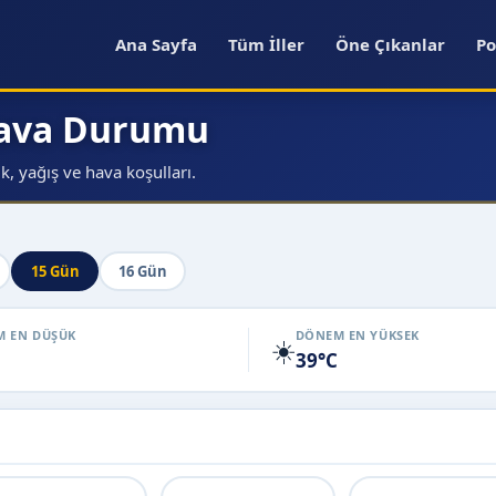
Ana Sayfa
Tüm İller
Öne Çıkanlar
Po
Hava Durumu
, yağış ve hava koşulları.
15 Gün
16 Gün
 EN DÜŞÜK
DÖNEM EN YÜKSEK
☀️
39°C