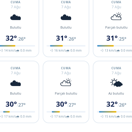
CUMA
CUMA
CUMA
7 Ağu
7 Ağu
7 Ağu
☁️
☁️
⛅
Bulutlu
Bulutlu
Parçalı bulutlu
32°
31°
31°
26°
26°
25°
/
/
/
💨 14 km/s
🌧 0.0 mm
💨 16 km/s
🌧 0.0 mm
💨 13 km/s
🌧 0.0 m
CUMA
CUMA
CUMA
7 Ağu
7 Ağu
7 Ağu
☁️
⛅
🌤️
Bulutlu
Parçalı bulutlu
Az bulutlu
30°
30°
32°
27°
27°
26°
/
/
/
💨 17 km/s
🌧 0.0 mm
💨 17 km/s
🌧 0.0 mm
💨 15 km/s
🌧 0.0 m