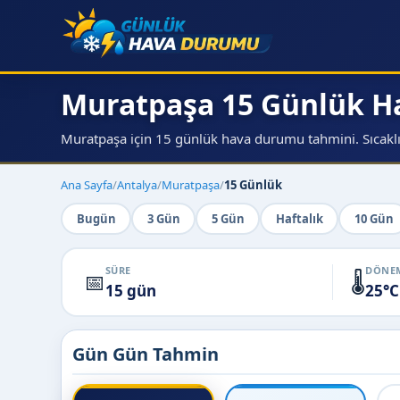
Muratpaşa 15 Günlük 
Muratpaşa için 15 günlük hava durumu tahmini. Sıcaklık
Ana Sayfa
/
Antalya
/
Muratpaşa
/
15 Günlük
Bugün
3 Gün
5 Gün
Haftalık
10 Gün
SÜRE
DÖNEM
📅
🌡️
15 gün
25°C
Gün Gün Tahmin