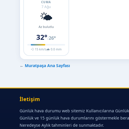
CUMA
7 Ağu
🌤️
Az bulutlu
32°
26°
/
💨 15 km/s
🌧 0.0 mm
←
Muratpaşa Ana Sayfası
İletişim
Günlük hava durumu web sitemiz Kullanıcılarına Günlük
Günlük ve 15 günlük hava durumlarını göstermekle ber
Neredeyse Aylık tahminleri de sunmaktadır.