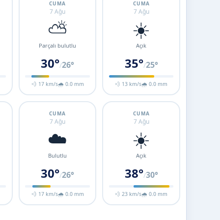
CUMA
CUMA
7 Ağu
7 Ağu
⛅
☀️
Parçalı bulutlu
Açık
30°
35°
26°
25°
/
/
m
💨 17 km/s
🌧 0.0 mm
💨 13 km/s
🌧 0.0 mm
CUMA
CUMA
7 Ağu
7 Ağu
☁️
☀️
Bulutlu
Açık
30°
38°
26°
30°
/
/
m
💨 17 km/s
🌧 0.0 mm
💨 23 km/s
🌧 0.0 mm