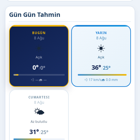
Gün Gün Tahmin
BUGÜN
YARIN
8 Ağu
8 Ağu
☀️
☀️
Açık
Açık
0°
36°
0°
25°
/
/
💨 —
🌧 —
💨 17 km/s
🌧 0.0 mm
CUMARTESI
8 Ağu
🌤️
Az bulutlu
31°
25°
/