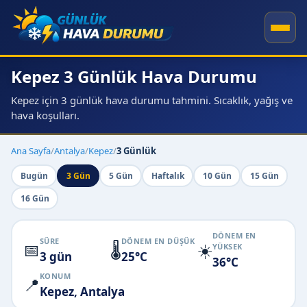
Kepez 3 Günlük Hava Durumu
Kepez için 3 günlük hava durumu tahmini. Sıcaklık, yağış ve
hava koşulları.
Ana Sayfa
/
Antalya
/
Kepez
/
3 Günlük
Bugün
3 Gün
5 Gün
Haftalık
10 Gün
15 Gün
16 Gün
DÖNEM EN
SÜRE
DÖNEM EN DÜŞÜK
📅
🌡️
☀️
YÜKSEK
3 gün
25°C
36°C
KONUM
📍
Kepez, Antalya