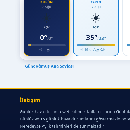
BUGÜN
YARIN
7 Ağu
7 Ağu
☀️
☀️
Açık
Açık
0°
35°
0°
23°
/
/
💨 —
🌧 —
💨 16 km/s
🌧 0.0 mm
←
Gündoğmuş Ana Sayfası
İletişim
Günlük hava durumu web sitemiz Kullanıcılarına Günlük
Günlük ve 15 günlük hava durumlarını göstermekle ber
Neredeyse Aylık tahminleri de sunmaktadır.