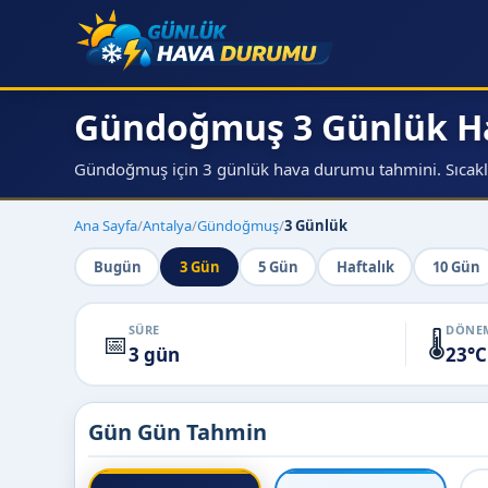
Gündoğmuş 3 Günlük 
Gündoğmuş için 3 günlük hava durumu tahmini. Sıcaklık
Ana Sayfa
/
Antalya
/
Gündoğmuş
/
3 Günlük
Bugün
3 Gün
5 Gün
Haftalık
10 Gün
SÜRE
DÖNEM
📅
🌡️
3 gün
23°C
Gün Gün Tahmin