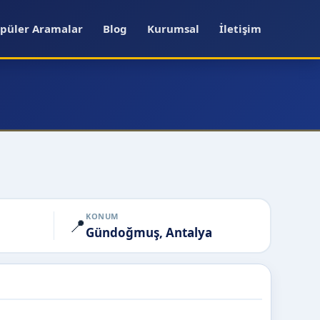
püler Aramalar
Blog
Kurumsal
İletişim
KONUM
📍
Gündoğmuş, Antalya