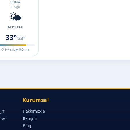
CUMA
7 Ağu
🌤️
Az bulutlu
33°
23°
/
💨 9 km/s
🌧 0.0 mm
Kurumsal
Hakkımızda
, 7
İletişim
aber
Blog