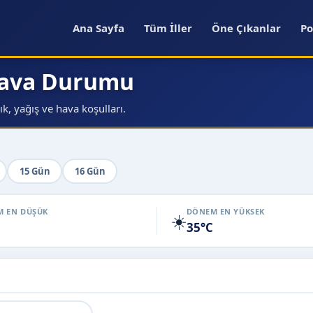
Ana Sayfa
Tüm İller
Öne Çıkanlar
Po
Hava Durumu
, yağış ve hava koşulları.
15 Gün
16 Gün
 EN DÜŞÜK
DÖNEM EN YÜKSEK
☀️
35°C